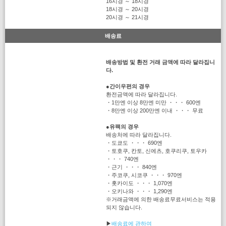
16시경 ～ 18시경
18시경 ～ 20시경
20시경 ～ 21시경
배송료
배송방법 및 환전 거래 금액에 따라 달라집니
다.
●
간이우편의 경우
환전금액에 따라 달라집니다.
・1만엔 이상 8만엔 미만 ・・・ 600엔
・8만엔 이상 200만엔 이내 ・・・ 무료
●
유팩의 경우
배송처에 따라 달라집니다.
・도쿄도 ・・・ 690엔
・토호쿠, 칸토, 신에츠, 호쿠리쿠, 토우카
・・・ 740엔
・근기 ・・・ 840엔
・주코쿠, 시코쿠 ・・・ 970엔
・홋카이도 ・・・ 1,070엔
・오키나와 ・・・ 1,290엔
※거래금액에 의한 배송료무료서비스는 적용
되지 않습니다.
▶
배송료에 관하여