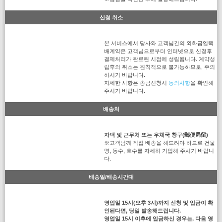
신청 취소
본 서비스에서 당사와 고객님간의 외화금입택
배계약은 고객님으로부터 인터넷으로 신청후
결제처리가 완료된 시점에 성립됩니다. 계약성
립후의 취소는 원칙적으로 불가능하므로, 주의
하시기 바랍니다.
자세한 사항은 송금신청시
동의사항
을 확인해
주시기 바랍니다.
배송처
자택 및 근무처 또는 우체국 창구(郵便局留)
※고객님께 직접 배송을 해드려야 하므로 건물
명, 동수, 호수를 자세히 기입해 주시기 바랍니
다.
배송일/배송시간대
영업일 15시(오후 3시)까지 신청 및 입금이 확
인된다면, 당일 발송해드립니다.
영업일 15시 이후에 입금하신 경우는, 다음 영