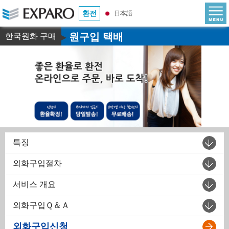
환전
日本語
원구입 택배
한국원화 구매
▶
특징
외화구입절차
서비스 개요
외화구입Ｑ＆Ａ
외화구입신청