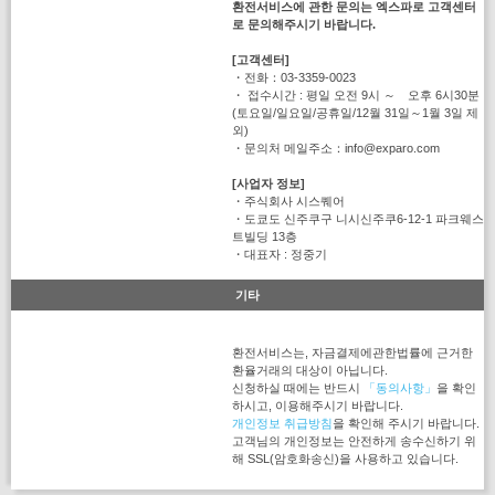
환전서비스에 관한 문의는 엑스파로 고객센터
로 문의해주시기 바랍니다.
[고객센터]
・전화：03-3359-0023
・ 접수시간 : 평일 오전 9시 ～ 오후 6시30분
(토요일/일요일/공휴일/12월 31일～1월 3일 제
외)
・문의처 메일주소：info@exparo.com
[사업자 정보]
・주식회사 시스퀘어
・도쿄도 신주쿠구 니시신주쿠6-12-1 파크웨스
트빌딩 13층
・대표자 : 정중기
기타
환전서비스는, 자금결제에관한법률에 근거한
환율거래의 대상이 아닙니다.
신청하실 때에는 반드시
「동의사항」
을 확인
하시고, 이용해주시기 바랍니다.
개인정보 취급방침
을 확인해 주시기 바랍니다.
고객님의 개인정보는 안전하게 송수신하기 위
해 SSL(암호화송신)을 사용하고 있습니다.