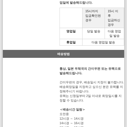
업일에 발송해드립니다.
15시까지
15시 이
입금확인된
후
경우
입금하신
경우
영업일
당일 발송
다음 영업
일 발송
휴업일
다음 영업일 발송
배송방법
통상, 일본 우체국의 간이우편 또는 유팩으로
발송해드립니다.
간이우편의 경우, 배송일시 지정이 불가합니다.
배송희망일을 지정하고 싶으신 분은 유팩를 지
정해주시기 바랍니다.
유팩는 신청일부터 2일 이내로 희망일시를 지
정할 수 있습니다.
＜배송시간 일람＞
오전중
12시경 ～ 14시경
14시경 ～ 16시경