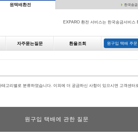
원택배환전
한국송금서
배
원매각
자주하는 질문
환율조회
원구입
EXPARO 환전 서비스는 한국송금서비스 
자주묻는질문
환율조회
원구입 택배 주문
 카테고리별로 분류하였습니다. 이외에 더 궁금하신 사항이 있으시면 고객센터
원구입 택배에 관한 질문