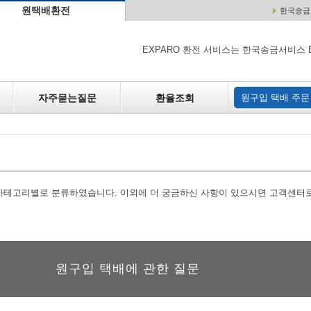
원택배환전
한국송금서
배
원매각
자주하는 질문
환율조회
원구입
EXPARO 환전 서비스는 한국송금서비스 
자주묻는질문
환율조회
원구입 택배 주문
 카테고리별로 분류하였습니다. 이외에 더 궁금하신 사항이 있으시면 고객센터
원구입 택배에 관한 질문