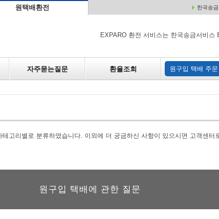
원택배환전
한국송금서
배
원매각
자주하는 질문
환율조회
원구입
EXPARO 환전 서비스는 한국송금서비스 
자주묻는질문
환율조회
원구입 택배 주문
 카테고리별로 분류하였습니다. 이외에 더 궁금하신 사항이 있으시면 고객센터
원구입 택배에 관한 질문