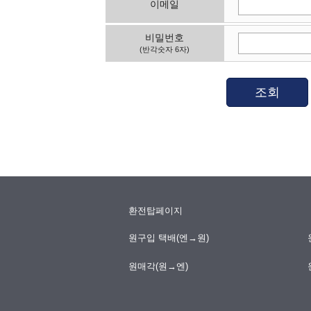
이메일
비밀번호
(반각숫자 6자)
조회
환전탑페이지
원구입 택배(엔→원)
원매각(원→엔)