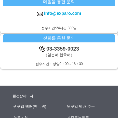
메일을 통한 문의
주식회사 시스퀘어 개인정보 문의창구
〒160-0023 도쿄도 신주쿠구 니시신주쿠6-12-1 파크웨스트빌딩 13층
info@exparo.com
E-MAIL：info@c-square.co.jp
（접수시간은 평일9시~17시30분,다만 연말연시,하기휴가를 제외합니
접수시간:24시간 365일
다.）
전화를 통한 문의
개인정보를 입력하는데에 앞서서 주의사항
성명,연락처등 개인정보를 기입하지 않으신 경우,문의사항에의 답변이
03-3359-0023
되지않을 경우가 있습니다.
（일본어,한국어）
본인이 쉽사리 인식하지 못하는 방법을 통한 개인정보의 습득
접수시간：평일9：00～18：30
쿠키나 web표시등을 통하여,본인이 쉽사리 인식하지 못하는 방법을 통
한 개인정보의 습득은 하지 않습니다.
환전탑페이지
원구입 택배(엔→원)
원구입 택배 주문
환율조회
자주묻는질문