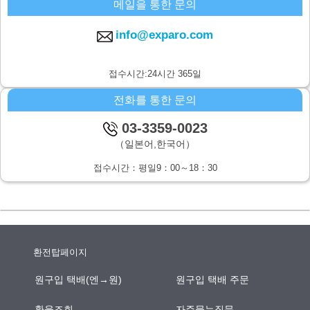
메일을 통한 문의
주식회사 시스퀘어 개인정보 문의창구
〒160-0023 도쿄도 신주쿠구 니시신주쿠6-12-1 파크웨스트빌딩 13층
info@exparo.com
E-MAIL：info@c-square.co.jp
（접수시간은 평일9시~17시30분,다만 연말연시,하기휴가를 제외합니
접수시간:24시간 365일
다.）
전화를 통한 문의
개인정보를 입력하는데에 앞서서 주의사항
성명,연락처등 개인정보를 기입하지 않으신 경우,문의사항에의 답변이
03-3359-0023
되지않을 경우가 있습니다.
（일본어,한국어）
본인이 쉽사리 인식하지 못하는 방법을 통한 개인정보의 습득
접수시간：평일9：00～18：30
쿠키나 web표시등을 통하여,본인이 쉽사리 인식하지 못하는 방법을 통
한 개인정보의 습득은 하지 않습니다.
환전탑페이지
원구입 택배(엔→원)
원구입 택배 주문
환율조회
자주묻는질문