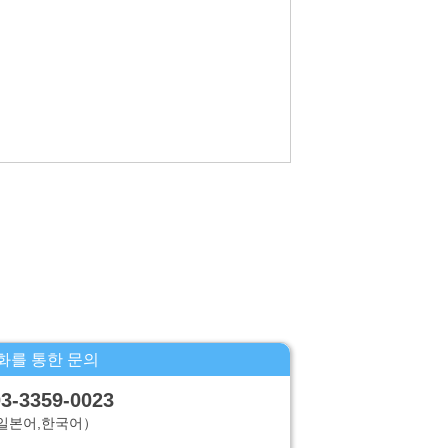
 정지,소거 및 제삼자로의 제공의 정지(「계시
화를 통한 문의
3-3359-0023
일본어,한국어）