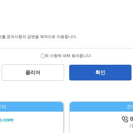
보를,문의사항의 답변을 목적으로 이용합니다.
 제하고서,본인의 양해를 구하지 않은채로 제삼자에 제공하지 않습니다.
위 사항에 대해 동의합니다.
습니다.
클리어
확인
에 대하여
 계시대상 개인정보의 이용목적의 통지,계시,내용의 정정,추가 및 삭제,이용의
문의
전
-1 파크웨스트빌딩 13층
0
o.com
（
시,하기휴가를 제외합니다.）