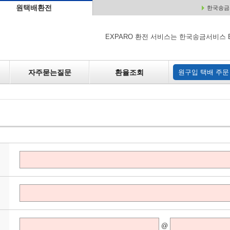
원택배환전
한국송금서
배
원매각
자주하는 질문
환율조회
원구입
EXPARO 환전 서비스는 한국송금서비스 
자주묻는질문
환율조회
원구입 택배 주문
@