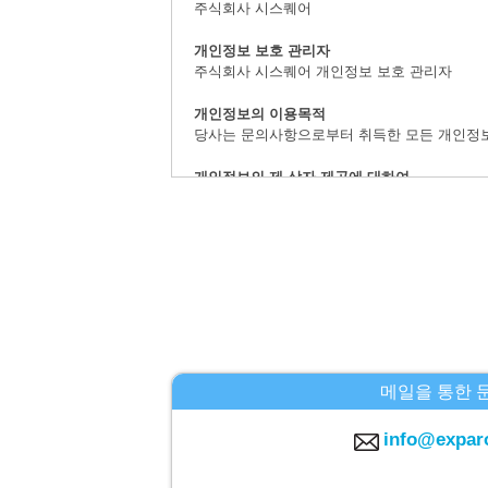
주식회사 시스퀘어
개인정보 보호 관리자
주식회사 시스퀘어 개인정보 보호 관리자
개인정보의 이용목적
당사는 문의사항으로부터 취득한 모든 개인정
개인정보의 제 삼자 제공에 대하여
취득한 개인정보는 법률상에서 허가받은 경우를
개인정보 취급의 위탁에 대하여
문의사항으로 취득한 개인정보는 위탁하지 않
계시 대상 개인정보의 계시 및 문의사항 창구
본인으로부터의 요청에 의하여,당사가 보유하는
등」이라 지정합니다.)에 대응합니다.
주식회사 시스퀘어 개인정보 문의창구
메일을 통한 
〒160-0023 도쿄도 신주쿠구 니시신주쿠6-12
E-MAIL：info@c-square.co.jp
info@expar
（접수시간은 평일9시~17시30분,다만 연말연