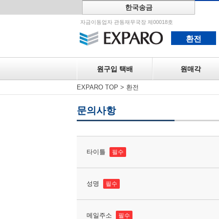
한국송금
원구입 택
자금이동업자 관동재무국장 제00018호
환전
원구입 택배
원매각
EXPARO TOP
>
환전
문의사항
타이틀
필수
성명
필수
메일주소
필수