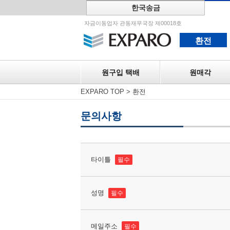
한국송금
원구입 택
자금이동업자 관동재무국장 제00018호
환전
원구입 택배
원매각
EXPARO TOP
>
환전
문의사항
타이틀
필수
성명
필수
메일주소
필수