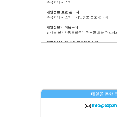
주식회사 시스퀘어
개인정보 보호 관리자
주식회사 시스퀘어 개인정보 보호 관리자
개인정보의 이용목적
당사는 문의사항으로부터 취득한 모든 개인정
개인정보의 제 삼자 제공에 대하여
취득한 개인정보는 법률상에서 허가받은 경우를
개인정보 취급의 위탁에 대하여
문의사항으로 취득한 개인정보는 위탁하지 않
계시 대상 개인정보의 계시 및 문의사항 창구
본인으로부터의 요청에 의하여,당사가 보유하는
등」이라 지정합니다.)에 대응합니다.
주식회사 시스퀘어 개인정보 문의창구
메일을 통한 
〒160-0023 도쿄도 신주쿠구 니시신주쿠6-12
E-MAIL：info@c-square.co.jp
info@expar
（접수시간은 평일9시~17시30분,다만 연말연