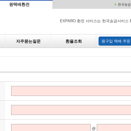
원택배환전
한국송금서
배
원매각
자주하는 질문
환율조회
원구입
EXPARO 환전 서비스는 한국송금서비스 
자주묻는질문
환율조회
원구입 택배 주문
@