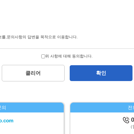
보를,문의사항의 답변을 목적으로 이용합니다.
 제하고서,본인의 양해를 구하지 않은채로 제삼자에 제공하지 않습니다.
위 사항에 대해 동의합니다.
습니다.
클리어
확인
에 대하여
 계시대상 개인정보의 이용목적의 통지,계시,내용의 정정,추가 및 삭제,이용의
문의
전
-1 파크웨스트빌딩 13층
0
o.com
（
시,하기휴가를 제외합니다.）