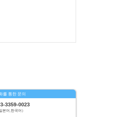
 정지,소거 및 제삼자로의 제공의 정지(「계시
화를 통한 문의
3-3359-0023
일본어,한국어）