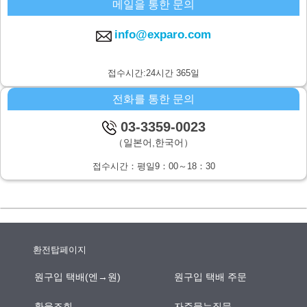
메일을 통한 문의
주식회사 시스퀘어 개인정보 문의창구
〒160-0023 도쿄도 신주쿠구 니시신주쿠6-12-1 파크웨스트빌딩 13층
info@exparo.com
E-MAIL：info@c-square.co.jp
（접수시간은 평일9시~17시30분,다만 연말연시,하기휴가를 제외합니
접수시간:24시간 365일
다.）
전화를 통한 문의
개인정보를 입력하는데에 앞서서 주의사항
성명,연락처등 개인정보를 기입하지 않으신 경우,문의사항에의 답변이
03-3359-0023
되지않을 경우가 있습니다.
（일본어,한국어）
본인이 쉽사리 인식하지 못하는 방법을 통한 개인정보의 습득
접수시간：평일9：00～18：30
쿠키나 web표시등을 통하여,본인이 쉽사리 인식하지 못하는 방법을 통
한 개인정보의 습득은 하지 않습니다.
환전탑페이지
원구입 택배(엔→원)
원구입 택배 주문
환율조회
자주묻는질문