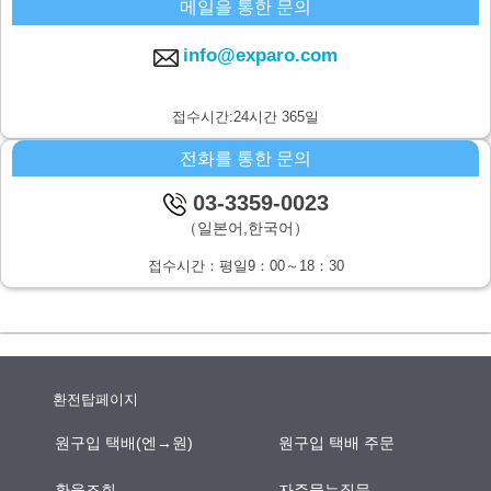
메일을 통한 문의
주식회사 시스퀘어 개인정보 문의창구
〒160-0023 도쿄도 신주쿠구 니시신주쿠6-12-1 파크웨스트빌딩 13층
info@exparo.com
E-MAIL：info@c-square.co.jp
（접수시간은 평일9시~17시30분,다만 연말연시,하기휴가를 제외합니
접수시간:24시간 365일
다.）
전화를 통한 문의
개인정보를 입력하는데에 앞서서 주의사항
성명,연락처등 개인정보를 기입하지 않으신 경우,문의사항에의 답변이
03-3359-0023
되지않을 경우가 있습니다.
（일본어,한국어）
본인이 쉽사리 인식하지 못하는 방법을 통한 개인정보의 습득
접수시간：평일9：00～18：30
쿠키나 web표시등을 통하여,본인이 쉽사리 인식하지 못하는 방법을 통
한 개인정보의 습득은 하지 않습니다.
환전탑페이지
원구입 택배(엔→원)
원구입 택배 주문
환율조회
자주묻는질문