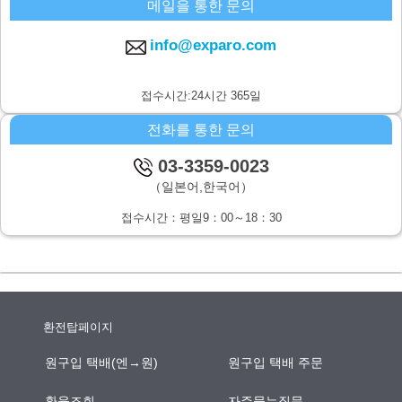
메일을 통한 문의
주식회사 시스퀘어 개인정보 문의창구
〒160-0023 도쿄도 신주쿠구 니시신주쿠6-12-1 파크웨스트빌딩 13층
info@exparo.com
E-MAIL：info@c-square.co.jp
（접수시간은 평일9시~17시30분,다만 연말연시,하기휴가를 제외합니
접수시간:24시간 365일
다.）
전화를 통한 문의
개인정보를 입력하는데에 앞서서 주의사항
성명,연락처등 개인정보를 기입하지 않으신 경우,문의사항에의 답변이
03-3359-0023
되지않을 경우가 있습니다.
（일본어,한국어）
본인이 쉽사리 인식하지 못하는 방법을 통한 개인정보의 습득
접수시간：평일9：00～18：30
쿠키나 web표시등을 통하여,본인이 쉽사리 인식하지 못하는 방법을 통
한 개인정보의 습득은 하지 않습니다.
환전탑페이지
원구입 택배(엔→원)
원구입 택배 주문
환율조회
자주묻는질문