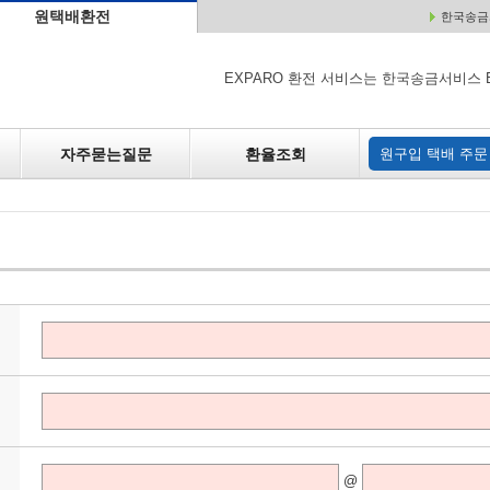
원택배환전
한국송금서
배
원매각
자주하는 질문
환율조회
원구입
EXPARO 환전 서비스는 한국송금서비스 
자주묻는질문
환율조회
원구입 택배 주문
@