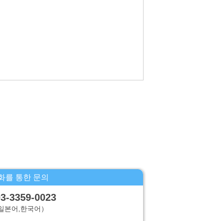
 정지,소거 및 제삼자로의 제공의 정지(「계시
화를 통한 문의
3-3359-0023
일본어,한국어）