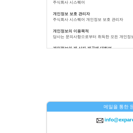
주식회사 시스퀘어
개인정보 보호 관리자
주식회사 시스퀘어 개인정보 보호 관리자
개인정보의 이용목적
당사는 문의사항으로부터 취득한 모든 개인정
개인정보의 제 삼자 제공에 대하여
취득한 개인정보는 법률상에서 허가받은 경우를
개인정보 취급의 위탁에 대하여
문의사항으로 취득한 개인정보는 위탁하지 않
계시 대상 개인정보의 계시 및 문의사항 창구
본인으로부터의 요청에 의하여,당사가 보유하는
등」이라 지정합니다.)에 대응합니다.
주식회사 시스퀘어 개인정보 문의창구
메일을 통한 
〒160-0023 도쿄도 신주쿠구 니시신주쿠6-12
E-MAIL：info@c-square.co.jp
info@expar
（접수시간은 평일9시~17시30분,다만 연말연