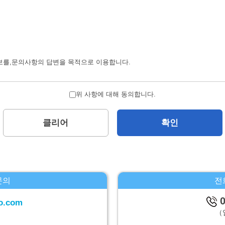
보를,문의사항의 답변을 목적으로 이용합니다.
 제하고서,본인의 양해를 구하지 않은채로 제삼자에 제공하지 않습니다.
위 사항에 대해 동의합니다.
습니다.
클리어
확인
에 대하여
 계시대상 개인정보의 이용목적의 통지,계시,내용의 정정,추가 및 삭제,이용의
문의
전
-1 파크웨스트빌딩 13층
0
o.com
（
시,하기휴가를 제외합니다.）