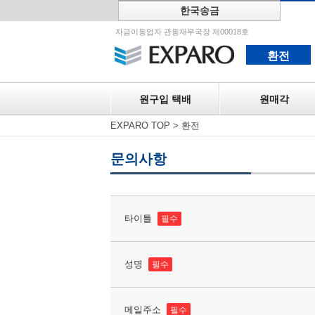
한국송금
원구입 택
자금이동업자 관동재무국장 제00018호
환전
원구입 택배
원매각
EXPARO TOP
>
환전
문의사항
타이틀
필수
성명
필수
메일주소
필수