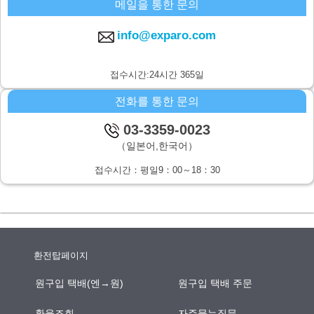
메일을 통한 문의
주식회사 시스퀘어 개인정보 문의창구
〒160-0023 도쿄도 신주쿠구 니시신주쿠6-12-1 파크웨스트빌딩 13층
info@exparo.com
E-MAIL：info@c-square.co.jp
（접수시간은 평일9시~17시30분,다만 연말연시,하기휴가를 제외합니
접수시간:24시간 365일
다.）
전화를 통한 문의
개인정보를 입력하는데에 앞서서 주의사항
성명,연락처등 개인정보를 기입하지 않으신 경우,문의사항에의 답변이
03-3359-0023
되지않을 경우가 있습니다.
（일본어,한국어）
본인이 쉽사리 인식하지 못하는 방법을 통한 개인정보의 습득
접수시간：평일9：00～18：30
쿠키나 web표시등을 통하여,본인이 쉽사리 인식하지 못하는 방법을 통
한 개인정보의 습득은 하지 않습니다.
환전탑페이지
원구입 택배(엔→원)
원구입 택배 주문
환율조회
자주묻는질문