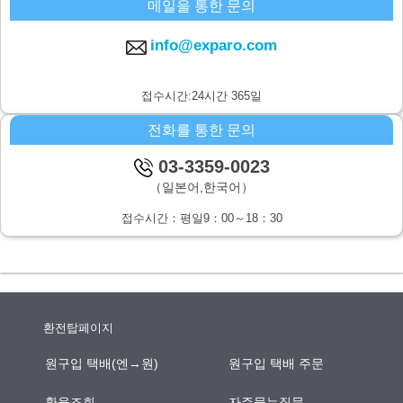
메일을 통한 문의
주식회사 시스퀘어 개인정보 문의창구
〒160-0023 도쿄도 신주쿠구 니시신주쿠6-12-1 파크웨스트빌딩 13층
info@exparo.com
E-MAIL：info@c-square.co.jp
（접수시간은 평일9시~17시30분,다만 연말연시,하기휴가를 제외합니
접수시간:24시간 365일
다.）
전화를 통한 문의
개인정보를 입력하는데에 앞서서 주의사항
성명,연락처등 개인정보를 기입하지 않으신 경우,문의사항에의 답변이
03-3359-0023
되지않을 경우가 있습니다.
（일본어,한국어）
본인이 쉽사리 인식하지 못하는 방법을 통한 개인정보의 습득
접수시간：평일9：00～18：30
쿠키나 web표시등을 통하여,본인이 쉽사리 인식하지 못하는 방법을 통
한 개인정보의 습득은 하지 않습니다.
환전탑페이지
원구입 택배(엔→원)
원구입 택배 주문
환율조회
자주묻는질문