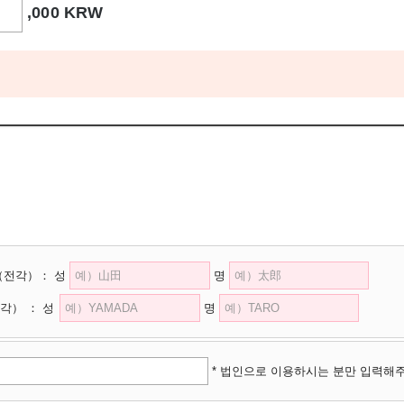
,000 KRW
（전각）
：
성
명
각）
：
성
명
* 법인으로 이용하시는 분만 입력해