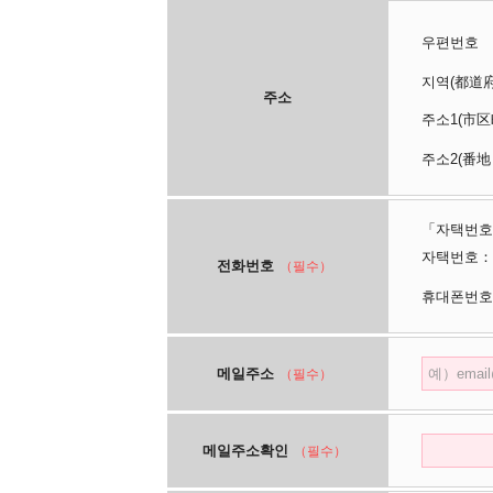
우편번호
지역(都
주소
주소1(
주소2(番地
「자택번호
자택번호：
전화번호
（필수）
휴대폰번호
메일주소
（필수）
메일주소확인
（필수）