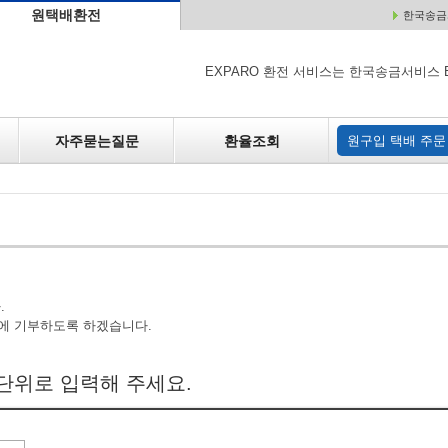
원택배환전
한국송금서
배
원매각
자주하는 질문
환율조회
원구입
EXPARO 환전 서비스는 한국송금서비스 
자주묻는질문
환율조회
원구입 택배 주문
.
에 기부하도록 하겠습니다.
단위로 입력해 주세요.