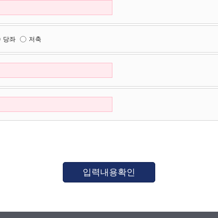
당좌
저축
입력내용확인