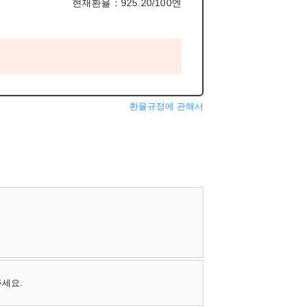
현재환율：925.20/100엔
환율규정에 관해서
주세요.