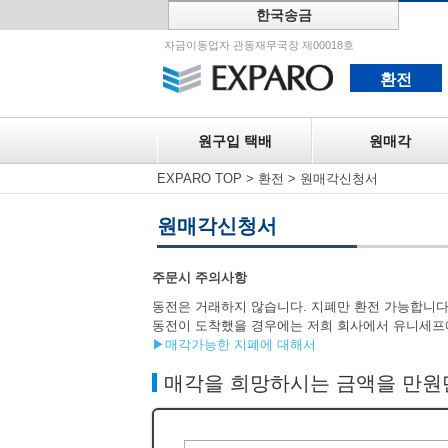
한국송금
원구입 택
자금이동업자 관동재무국장 제00018호
환전
원구입 택배
원매각
EXPARO TOP
>
환전
>
원매각신청서
원매각신청서
주문시 주의사항
동전은 거래하지 않습니다. 지폐만 환전 가능합니다
동전이 도착했을 경우에는 저희 회사에서 유니세프
▶매각가능한 지폐에 대해서
매각을 희망하시는 금액을 만원