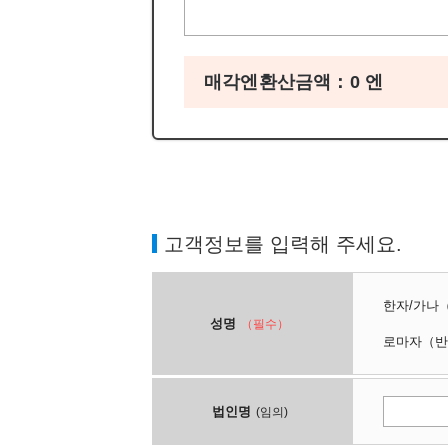
매각엔환산금액：
0
엔
고객정보를 입력해 주세요.
한자/가나
성명
（필수）
로마자
（반
법인명
(임의)