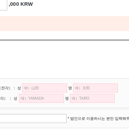
,000 KRW
（전각）
：
성
명
각）
：
성
명
* 법인으로 이용하시는 분만 입력해