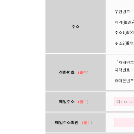
우편번호
지역(都
주소
주소1(
주소2(番地
「자택번호
자택번호：
전화번호
（필수）
휴대폰번호
메일주소
（필수）
메일주소확인
（필수）