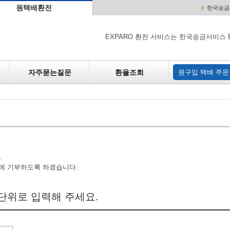
원택배환전
한국송금서
배
원매각
자주하는 질문
환율조회
원구입
EXPARO 환전 서비스는 한국송금서비스 
자주묻는질문
환율조회
원구입 택배 주문
.
에 기부하도록 하겠습니다.
단위로 입력해 주세요.