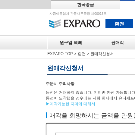
한국송금
원구입 택
자금이동업자 관동재무국장 제00018호
환전
원구입 택배
원매각
EXPARO TOP
>
환전
>
원매각신청서
원매각신청서
주문시 주의사항
동전은 거래하지 않습니다. 지폐만 환전 가능합니다
동전이 도착했을 경우에는 저희 회사에서 유니세프
▶매각가능한 지폐에 대해서
매각을 희망하시는 금액을 만원