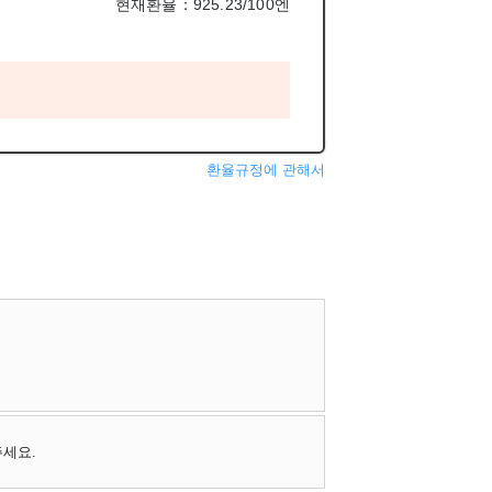
현재환율：925.23/100엔
환율규정에 관해서
주세요.