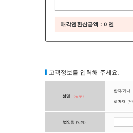
매각엔환산금액：
0
엔
고객정보를 입력해 주세요.
한자/가나
성명
（필수）
로마자
（반
법인명
(임의)