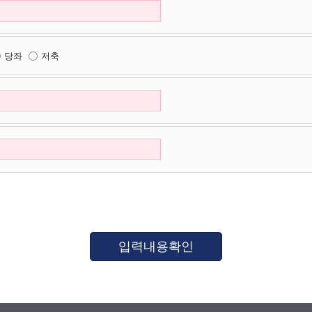
당좌
저축
입력내용확인