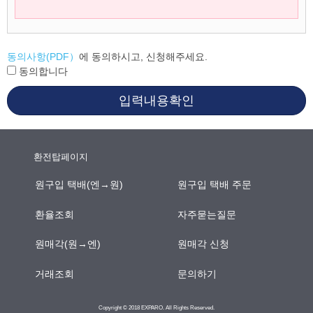
동의사항(PDF）
에 동의하시고, 신청해주세요.
동의합니다
입력내용확인
환전탑페이지
원구입 택배(엔→원)
원구입 택배 주문
환율조회
자주묻는질문
원매각(원→엔)
원매각 신청
거래조회
문의하기
Copyright © 2018 EXPARO. All Rights Reserved.