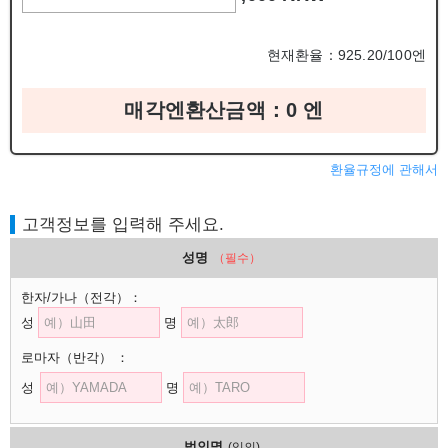
현재환율：925.20/100엔
매각엔환산금액：
0
엔
환율규정에 관해서
고객정보를 입력해 주세요.
성명
（필수）
한자/가나
（전각）
：
성
명
로마자
（반각）
：
성
명
법인명
(임의)