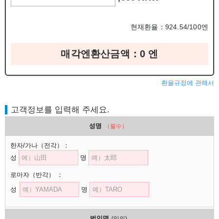
현재환율：924.54/100엔
매각엔환산금액：
0
엔
환율규정에 관해서
고객정보를 입력해 주세요.
성명
（필수）
한자/가나
（전각）
：
성
명
로마자
（반각）
：
성
명
법인명
(임의)