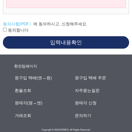
동의사항(PDF）
에 동의하시고, 신청해주세요.
동의합니다
입력내용확인
환전탑페이지
원구입 택배(엔→원)
원구입 택배 주문
환율조회
자주묻는질문
원매각(원→엔)
원매각 신청
거래조회
문의하기
Copyright © 2018 EXPARO. All Rights Reserved.