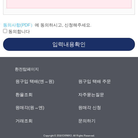
동의사항(PDF）
에 동의하시고, 신청해주세요.
동의합니다
입력내용확인
환전탑페이지
원구입 택배(엔→원)
원구입 택배 주문
환율조회
자주묻는질문
원매각(원→엔)
원매각 신청
거래조회
문의하기
Copyright © 2018 EXPARO. All Rights Reserved.