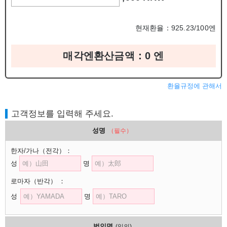
현재환율：925.23/100엔
매각엔환산금액：
0
엔
환율규정에 관해서
고객정보를 입력해 주세요.
성명
（필수）
한자/가나
（전각）
：
성
명
로마자
（반각）
：
성
명
법인명
(임의)