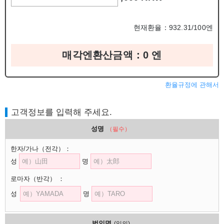
현재환율：932.31/100엔
매각엔환산금액：
0
엔
환율규정에 관해서
고객정보를 입력해 주세요.
성명
（필수）
한자/가나
（전각）
：
성
명
로마자
（반각）
：
성
명
법인명
(임의)