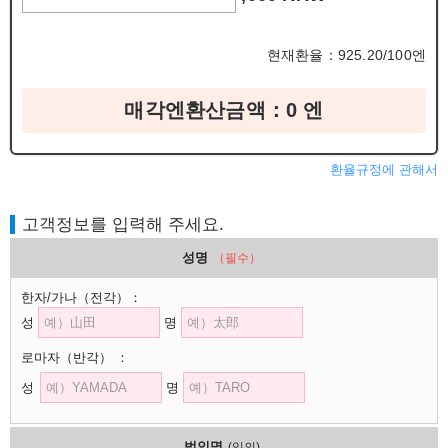
현재환율：925.20/100엔
매각엔환산금액：
0
엔
환율규정에 관해서
고객정보를 입력해 주세요.
성명
（필수）
한자/가나
（전각）
：
성
명
로마자
（반각）
：
성
명
법인명
(임의)