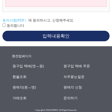
동의사항(PDF）
에 동의하시고, 신청해주세요.
동의합니다
입력내용확인
환전탑페이지
원구입 택배(엔→원)
원구입 택배 주문
환율조회
자주묻는질문
원매각(원→엔)
원매각 신청
거래조회
문의하기
Copyright © 2018 EXPARO. All Rights Reserved.