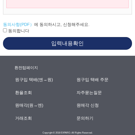
동의사항(PDF）
에 동의하시고, 신청해주세요.
동의합니다
입력내용확인
환전탑페이지
원구입 택배(엔→원)
원구입 택배 주문
환율조회
자주묻는질문
원매각(원→엔)
원매각 신청
거래조회
문의하기
Copyright © 2018 EXPARO. All Rights Reserved.