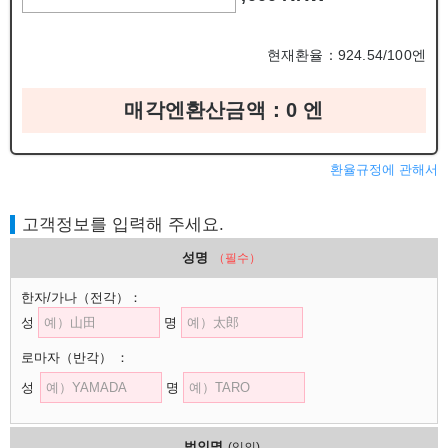
현재환율：924.54/100엔
매각엔환산금액：
0
엔
환율규정에 관해서
고객정보를 입력해 주세요.
성명
（필수）
한자/가나
（전각）
：
성
명
로마자
（반각）
：
성
명
법인명
(임의)