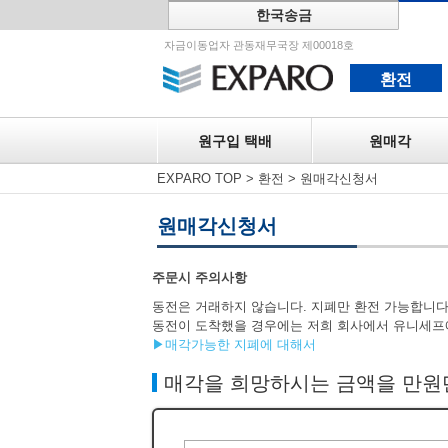
한국송금
원구입 택
자금이동업자 관동재무국장 제00018호
환전
원구입 택배
원매각
EXPARO TOP
>
환전
>
원매각신청서
원매각신청서
주문시 주의사항
동전은 거래하지 않습니다. 지폐만 환전 가능합니다
동전이 도착했을 경우에는 저희 회사에서 유니세프
▶매각가능한 지폐에 대해서
매각을 희망하시는 금액을 만원