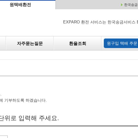
원택배환전
한국송금서
배
원매각
자주하는 질문
환율조회
원구입
EXPARO 환전 서비스는 한국송금서비스 
자주묻는질문
환율조회
원구입 택배 주문
.
에 기부하도록 하겠습니다.
단위로 입력해 주세요.