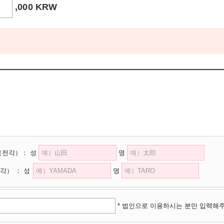
,000 KRW
（전각）
：
성
명
각）
：
성
명
* 법인으로 이용하시는 분만 입력해