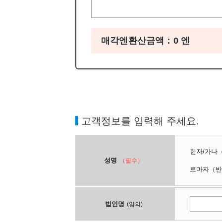
매각엔환산금액：
0
엔
고객정보를 입력해 주세요.
한자/가나
성명
（필수）
로마자
（반
법인명
(임의)