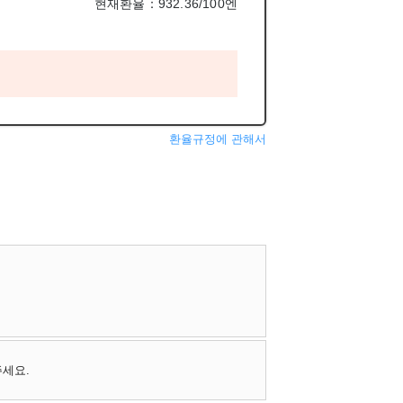
현재환율：932.36/100엔
환율규정에 관해서
주세요.