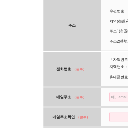
우편번호
지역(都
주소
주소1(
주소2(番地
「자택번호
자택번호：
전화번호
（필수）
휴대폰번호
메일주소
（필수）
메일주소확인
（필수）