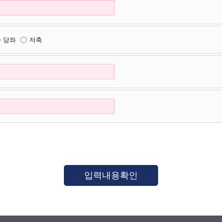
당좌
저축
입력내용확인