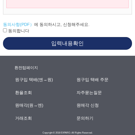
동의사항(PDF）
에 동의하시고, 신청해주세요.
동의합니다
입력내용확인
환전탑페이지
원구입 택배(엔→원)
원구입 택배 주문
환율조회
자주묻는질문
원매각(원→엔)
원매각 신청
거래조회
문의하기
Copyright © 2018 EXPARO. All Rights Reserved.