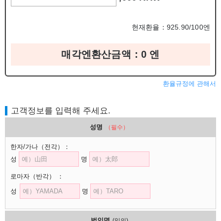
현재환율：925.90/100엔
매각엔환산금액：
0
엔
환율규정에 관해서
고객정보를 입력해 주세요.
성명
（필수）
한자/가나
（전각）
：
성
명
로마자
（반각）
：
성
명
법인명
(임의)