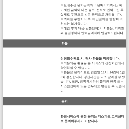
※보내주신 원화금액과 「원매각의뢰서」에
기재된 금액이 다른 경우, 전화로 연락드린 후,
실제로 우편으로 받은 금액으로 처리됩니다.
※외화를 수령처리 후, 매입절차를 행할 때의
취소는 불가합니다.
※매입 후의 대금(일본엔화)의 지불은, 의뢰인
과 동일명의의 엔예금계좌에 입금해드립니다.
환율
신청접수완료 시, 당사 환율을 적용합니다.
※적용되는 환율은 본 서비스의 신청화면에서
확인하실 수 있습니다.
※환율은 원칙적으로 영업일 11시, 14경에 1일
2회 갱신합니다. 갱신시간은 다소 달라질 수 있
습니다. 또한, 외국환시장의 급격한 변동 또는
시스템장애에 있는 경우에도 변동될 수 있습니
다.
문의
환전서비스에 관한 문의는 엑스파로 고객센터
로 문의해주시기 바랍니다.