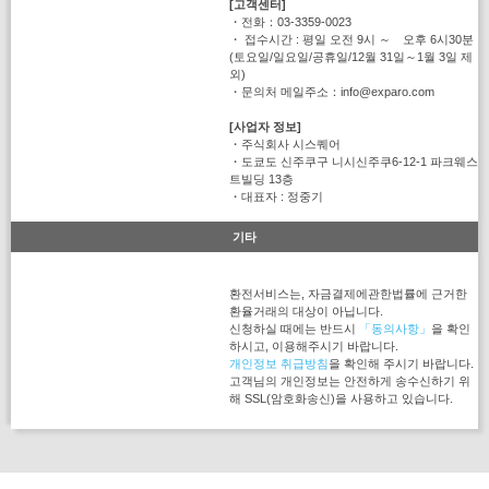
[고객센터]
・전화：03-3359-0023
・ 접수시간 : 평일 오전 9시 ～ 오후 6시30분
(토요일/일요일/공휴일/12월 31일～1월 3일 제
외)
・문의처 메일주소：info@exparo.com
[사업자 정보]
・주식회사 시스퀘어
・도쿄도 신주쿠구 니시신주쿠6-12-1 파크웨스
트빌딩 13층
・대표자 : 정중기
기타
환전서비스는, 자금결제에관한법률에 근거한
환율거래의 대상이 아닙니다.
신청하실 때에는 반드시
「동의사항」
을 확인
하시고, 이용해주시기 바랍니다.
개인정보 취급방침
을 확인해 주시기 바랍니다.
고객님의 개인정보는 안전하게 송수신하기 위
해 SSL(암호화송신)을 사용하고 있습니다.