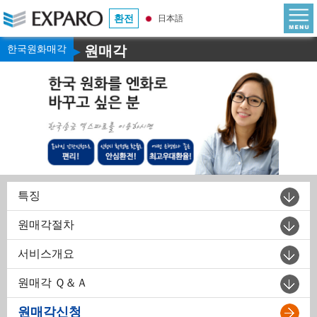
환전
日本語
한국원화매각
원매각
▶
특징
원매각절차
서비스개요
원매각 Ｑ＆Ａ
원매각신청