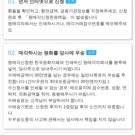
01
먼저 인터넷으로 신청
고객
환율을 확인하고, 환전금액, 금융기관정보를 지정해주세요. 신청
완료 후, 「원매각신청완료메일」이 발송됩니다.
원매각의뢰서는 인쇄하시거나, 매각거래접수번호를 메모해주세
요.
02
매각하시는 원화를 당사에 우송
고객
원매각신청한 한국원화지폐와 인쇄하신 원매각의뢰서를 봉투에
넣어, 당사주소로 보내주시기 바랍니다.
※매매금액이 30만엔을 넘는 경우에는 일반서류로의 우송을 추
천합니다.(간이우편의 최대보증금액이 30만엔까지임.)
※신청서를 인쇄할 수 없는 경우, 메모용지에 접수번호, 성함, 연
락처, 외화금액을 적어, 동봉해주시기 바랍니다.
※배송료는 고객님이 부담하셔야 합니다.
※배송기한은, 신청한 후까지 1영업일 후의 소인까지 유효합니
다.
※우송도중의 사고에 관해서는 당사에서 책임을 지지 않습니다.