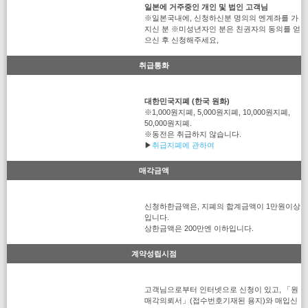
일본에 거주중인 개인 및 법인 고객님
※일본국내에, 신청하신분 명의의 엔계좌를 가
지신 분 ※미성년자인 분은 친권자의 동의를 얻
으신 후 신청해주세요,
취급통화
대한민국지폐 (한국 원화)
※1,000원지폐, 5,000원지폐, 10,000원지폐,
50,000원지폐.
※동전은 취급하지 않습니다.
▶
취급지폐에 관하여
매각금액
신청하한금액은, 지폐의 합계금액이 1만원이상
입니다.
상한금액은 200만엔 이하입니다.
계약성립시점
고객님으로부터 인터넷으로 신청이 있고, 「원
매각의뢰서」(접수번호기재된 용지)와 매입신