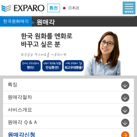
환전
日本語
한국원화매각
원매각
▶
특징
원매각절차
서비스개요
원매각 Ｑ＆Ａ
원매각신청