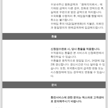
※보내주신 원화금액과 「원매각의뢰서」에
기재된 금액이 다른 경우, 전화로 연락드린 후,
실제로 우편으로 받은 금액으로 처리됩니다.
※외화를 수령처리 후, 매입절차를 행할 때의
취소는 불가합니다.
※매입 후의 대금(일본엔화)의 지불은, 의뢰인
과 동일명의의 엔예금계좌에 입금해드립니다.
환율
신청접수완료 시, 당사 환율을 적용합니다.
※적용되는 환율은 본 서비스의 신청화면에서
확인하실 수 있습니다.
※환율은 원칙적으로 영업일 11시, 14경에 1일
2회 갱신합니다. 갱신시간은 다소 달라질 수 있
습니다. 또한, 외국환시장의 급격한 변동 또는
시스템장애에 있는 경우에도 변동될 수 있습니
다.
문의
환전서비스에 관한 문의는 엑스파로 고객센터
로 문의해주시기 바랍니다.