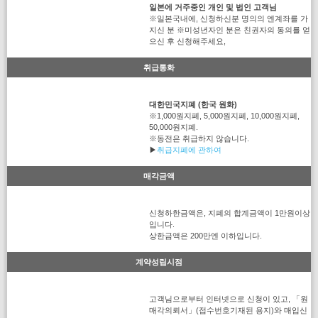
일본에 거주중인 개인 및 법인 고객님
※일본국내에, 신청하신분 명의의 엔계좌를 가
지신 분 ※미성년자인 분은 친권자의 동의를 얻
으신 후 신청해주세요,
취급통화
대한민국지폐 (한국 원화)
※1,000원지폐, 5,000원지폐, 10,000원지폐,
50,000원지폐.
※동전은 취급하지 않습니다.
▶
취급지폐에 관하여
매각금액
신청하한금액은, 지폐의 합계금액이 1만원이상
입니다.
상한금액은 200만엔 이하입니다.
계약성립시점
고객님으로부터 인터넷으로 신청이 있고, 「원
매각의뢰서」(접수번호기재된 용지)와 매입신