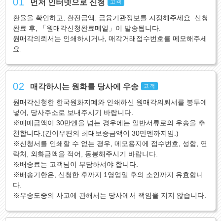
01
먼저 인터넷으로 신청
고객
환율을 확인하고, 환전금액, 금융기관정보를 지정해주세요. 신청
완료 후, 「원매각신청완료메일」이 발송됩니다.
원매각의뢰서는 인쇄하시거나, 매각거래접수번호를 메모해주세
요.
02
매각하시는 원화를 당사에 우송
고객
원매각신청한 한국원화지폐와 인쇄하신 원매각의뢰서를 봉투에
넣어, 당사주소로 보내주시기 바랍니다.
※매매금액이 30만엔을 넘는 경우에는 일반서류로의 우송을 추
천합니다.(간이우편의 최대보증금액이 30만엔까지임.)
※신청서를 인쇄할 수 없는 경우, 메모용지에 접수번호, 성함, 연
락처, 외화금액을 적어, 동봉해주시기 바랍니다.
※배송료는 고객님이 부담하셔야 합니다.
※배송기한은, 신청한 후까지 1영업일 후의 소인까지 유효합니
다.
※우송도중의 사고에 관해서는 당사에서 책임을 지지 않습니다.