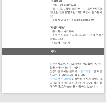
[고객센터]
・전화：03-3359-0023
・ 접수시간 : 평일 오전 9시 ～ 오후 6시30분
(토요일/일요일/공휴일/12월 31일～1월 3일 제
외)
・문의처 메일주소：info@exparo.com
[사업자 정보]
・주식회사 시스퀘어
・도쿄도 신주쿠구 니시신주쿠6-12-1 파크웨스
트빌딩 13층
・대표자 : 정중기
기타
환전서비스는, 자금결제에관한법률에 근거한
환율거래의 대상이 아닙니다.
신청하실 때에는 반드시
「동의사항」
을 확인
하시고, 이용해주시기 바랍니다.
개인정보 취급방침
을 확인해 주시기 바랍니다.
고객님의 개인정보는 안전하게 송수신하기 위
해 SSL(암호화송신)을 사용하고 있습니다.