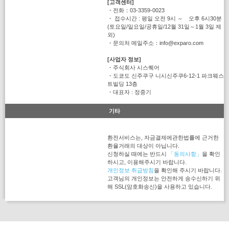
[고객센터]
・전화：03-3359-0023
・ 접수시간 : 평일 오전 9시 ～ 오후 6시30분
(토요일/일요일/공휴일/12월 31일～1월 3일 제
외)
・문의처 메일주소：info@exparo.com
[사업자 정보]
・주식회사 시스퀘어
・도쿄도 신주쿠구 니시신주쿠6-12-1 파크웨스
트빌딩 13층
・대표자 : 정중기
기타
환전서비스는, 자금결제에관한법률에 근거한
환율거래의 대상이 아닙니다.
신청하실 때에는 반드시
「동의사항」
을 확인
하시고, 이용해주시기 바랍니다.
개인정보 취급방침
을 확인해 주시기 바랍니다.
고객님의 개인정보는 안전하게 송수신하기 위
해 SSL(암호화송신)을 사용하고 있습니다.