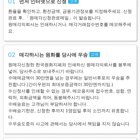
01
먼저 인터넷으로 신청
고객
환율을 확인하고, 환전금액, 금융기관정보를 지정해주세요. 신청
완료 후, 「원매각신청완료메일」이 발송됩니다.
원매각의뢰서는 인쇄하시거나, 매각거래접수번호를 메모해주세
요.
02
매각하시는 원화를 당사에 우송
고객
원매각신청한 한국원화지폐와 인쇄하신 원매각의뢰서를 봉투에
넣어, 당사주소로 보내주시기 바랍니다.
※매매금액이 30만엔을 넘는 경우에는 일반서류로의 우송을 추
천합니다.(간이우편의 최대보증금액이 30만엔까지임.)
※신청서를 인쇄할 수 없는 경우, 메모용지에 접수번호, 성함, 연
락처, 외화금액을 적어, 동봉해주시기 바랍니다.
※배송료는 고객님이 부담하셔야 합니다.
※배송기한은, 신청한 후까지 1영업일 후의 소인까지 유효합니
다.
※우송도중의 사고에 관해서는 당사에서 책임을 지지 않습니다.