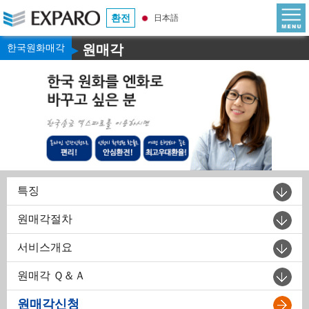
환전
日本語
한국원화매각
원매각
▶
특징
원매각절차
서비스개요
원매각 Ｑ＆Ａ
원매각신청