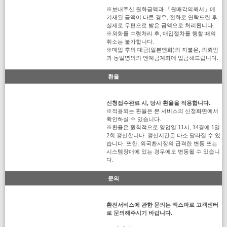
※보내주신 원화금액과 「원매각의뢰서」에
기재된 금액이 다른 경우, 전화로 연락드린 후,
실제로 우편으로 받은 금액으로 처리됩니다.
※외화를 수령처리 후, 매입절차를 행할 때의
취소는 불가합니다.
※매입 후의 대금(일본엔화)의 지불은, 의뢰인
과 동일명의의 엔예금계좌에 입금해드립니다.
환율
신청접수완료 시, 당사 환율을 적용합니다.
※적용되는 환율은 본 서비스의 신청화면에서
확인하실 수 있습니다.
※환율은 원칙적으로 영업일 11시, 14경에 1일
2회 갱신합니다. 갱신시간은 다소 달라질 수 있
습니다. 또한, 외국환시장의 급격한 변동 또는
시스템장애에 있는 경우에도 변동될 수 있습니
다.
문의
환전서비스에 관한 문의는 엑스파로 고객센터
로 문의해주시기 바랍니다.