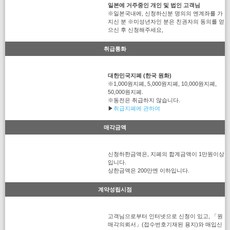
일본에 거주중인 개인 및 법인 고객님
※일본국내에, 신청하신분 명의의 엔계좌를 가
지신 분 ※미성년자인 분은 친권자의 동의를 얻
으신 후 신청해주세요,
취급통화
대한민국지폐 (한국 원화)
※1,000원지폐, 5,000원지폐, 10,000원지폐,
50,000원지폐.
※동전은 취급하지 않습니다.
▶
취급지폐에 관하여
매각금액
신청하한금액은, 지폐의 합계금액이 1만원이상
입니다.
상한금액은 200만엔 이하입니다.
계약성립시점
고객님으로부터 인터넷으로 신청이 있고, 「원
매각의뢰서」(접수번호기재된 용지)와 매입신