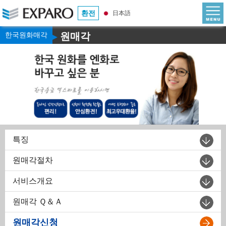
환전
日本語
한국원화매각
원매각
▶
특징
원매각절차
서비스개요
원매각 Ｑ＆Ａ
원매각신청