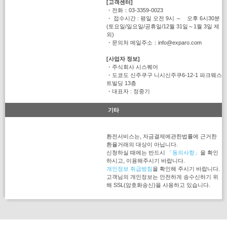
[고객센터]
・전화：03-3359-0023
・ 접수시간 : 평일 오전 9시 ～ 오후 6시30분
(토요일/일요일/공휴일/12월 31일～1월 3일 제
외)
・문의처 메일주소：info@exparo.com
[사업자 정보]
・주식회사 시스퀘어
・도쿄도 신주쿠구 니시신주쿠6-12-1 파크웨스
트빌딩 13층
・대표자 : 정중기
기타
환전서비스는, 자금결제에관한법률에 근거한
환율거래의 대상이 아닙니다.
신청하실 때에는 반드시
「동의사항」
을 확인
하시고, 이용해주시기 바랍니다.
개인정보 취급방침
을 확인해 주시기 바랍니다.
고객님의 개인정보는 안전하게 송수신하기 위
해 SSL(암호화송신)을 사용하고 있습니다.