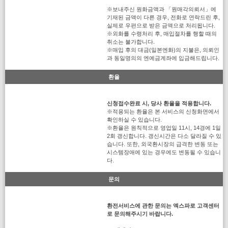
※보내주신 원화금액과 「원매각의뢰서」에
기재된 금액이 다른 경우, 전화로 연락드린 후,
실제로 우편으로 받은 금액으로 처리됩니다.
※외화를 수령처리 후, 매입절차를 행할 때의
취소는 불가합니다.
※매입 후의 대금(일본엔화)의 지불은, 의뢰인
과 동일명의의 엔예금계좌에 입금해드립니다.
환율
신청접수완료 시, 당사 환율을 적용합니다.
※적용되는 환율은 본 서비스의 신청화면에서
확인하실 수 있습니다.
※환율은 원칙적으로 영업일 11시, 14경에 1일
2회 갱신합니다. 갱신시간은 다소 달라질 수 있
습니다. 또한, 외국환시장의 급격한 변동 또는
시스템장애에 있는 경우에도 변동될 수 있습니
다.
문의
환전서비스에 관한 문의는 엑스파로 고객센터
로 문의해주시기 바랍니다.