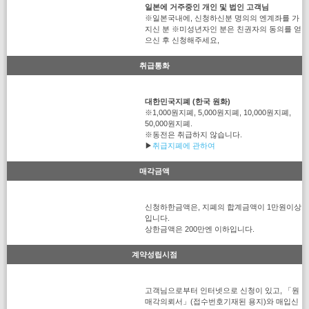
일본에 거주중인 개인 및 법인 고객님
※일본국내에, 신청하신분 명의의 엔계좌를 가
지신 분 ※미성년자인 분은 친권자의 동의를 얻
으신 후 신청해주세요,
취급통화
대한민국지폐 (한국 원화)
※1,000원지폐, 5,000원지폐, 10,000원지폐,
50,000원지폐.
※동전은 취급하지 않습니다.
▶
취급지폐에 관하여
매각금액
신청하한금액은, 지폐의 합계금액이 1만원이상
입니다.
상한금액은 200만엔 이하입니다.
계약성립시점
고객님으로부터 인터넷으로 신청이 있고, 「원
매각의뢰서」(접수번호기재된 용지)와 매입신