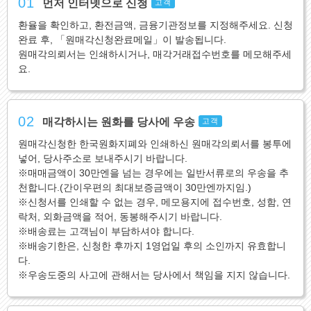
01
먼저 인터넷으로 신청
고객
환율을 확인하고, 환전금액, 금융기관정보를 지정해주세요. 신청
완료 후, 「원매각신청완료메일」이 발송됩니다.
원매각의뢰서는 인쇄하시거나, 매각거래접수번호를 메모해주세
요.
02
매각하시는 원화를 당사에 우송
고객
원매각신청한 한국원화지폐와 인쇄하신 원매각의뢰서를 봉투에
넣어, 당사주소로 보내주시기 바랍니다.
※매매금액이 30만엔을 넘는 경우에는 일반서류로의 우송을 추
천합니다.(간이우편의 최대보증금액이 30만엔까지임.)
※신청서를 인쇄할 수 없는 경우, 메모용지에 접수번호, 성함, 연
락처, 외화금액을 적어, 동봉해주시기 바랍니다.
※배송료는 고객님이 부담하셔야 합니다.
※배송기한은, 신청한 후까지 1영업일 후의 소인까지 유효합니
다.
※우송도중의 사고에 관해서는 당사에서 책임을 지지 않습니다.