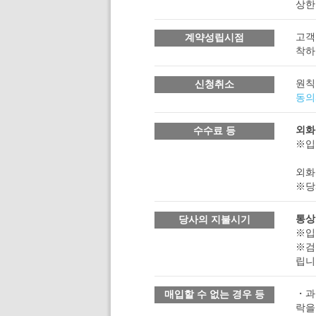
상한
고객
계약성립시점
착하
원칙
신청취소
동의
외화
수수료 등
※입
외화
※당
통상
당사의 지불시기
※입
※검
립니
・과
매입할 수 없는 경우 등
락을