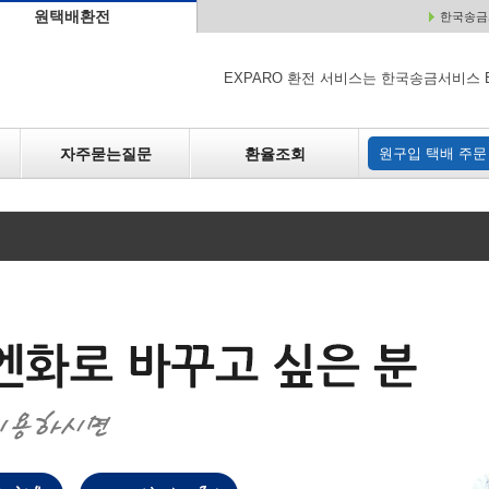
원택배환전
한국송금서
배
원매각
자주하는 질문
환율조회
원구입
EXPARO 환전 서비스는 한국송금서비스 
자주묻는질문
환율조회
원구입 택배 주문