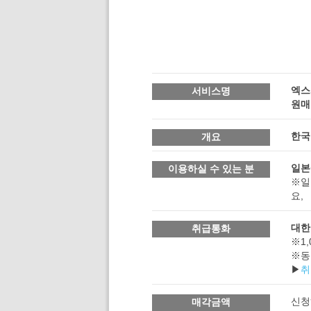
엑스
서비스명
원매
한국
개요
일본
이용하실 수 있는 분
※일
요,
대한
취급통화
※1,
※동
▶
취
신청
매각금액