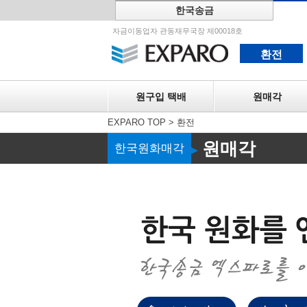
한국송금
원구입 택
자금이동업자 관동재무국장 제00018호
환전
원구입 택배
원매각
EXPARO TOP
>
환전
원매각
한국원화매각
▶