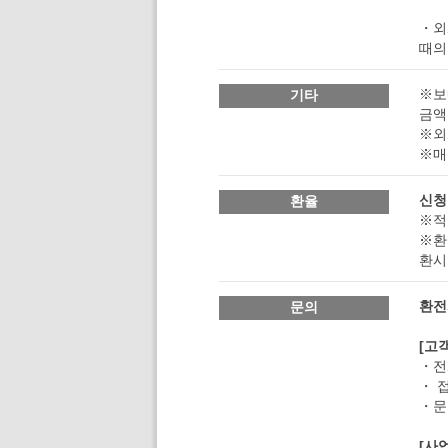
・외
때의
※보
기타
금액
※외
※매
신청
환율
※적
※환
환시
환전
문의
[고
・전화
・ 
・문의
[사