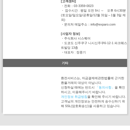
[고객센터]
・전화：03-3359-0023
・ 접수시간 : 평일 오전 9시 ～ 오후 6시30분
(토요일/일요일/공휴일/12월 31일～1월 3일 제
외)
・문의처 메일주소：info@exparo.com
[사업자 정보]
・주식회사 시스퀘어
・도쿄도 신주쿠구 니시신주쿠6-12-1 파크웨스
트빌딩 13층
・대표자 : 정중기
기타
환전서비스는, 자금결제에관한법률에 근거한
환율거래의 대상이 아닙니다.
신청하실 때에는 반드시
「동의사항」
을 확인
하시고, 이용해주시기 바랍니다.
개인정보 취급방침
을 확인해 주시기 바랍니다.
고객님의 개인정보는 안전하게 송수신하기 위
해 SSL(암호화송신)을 사용하고 있습니다.