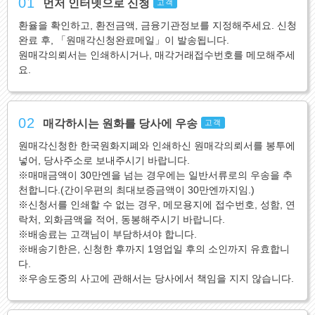
01
먼저 인터넷으로 신청
고객
환율을 확인하고, 환전금액, 금융기관정보를 지정해주세요. 신청
완료 후, 「원매각신청완료메일」이 발송됩니다.
원매각의뢰서는 인쇄하시거나, 매각거래접수번호를 메모해주세
요.
02
매각하시는 원화를 당사에 우송
고객
원매각신청한 한국원화지폐와 인쇄하신 원매각의뢰서를 봉투에
넣어, 당사주소로 보내주시기 바랍니다.
※매매금액이 30만엔을 넘는 경우에는 일반서류로의 우송을 추
천합니다.(간이우편의 최대보증금액이 30만엔까지임.)
※신청서를 인쇄할 수 없는 경우, 메모용지에 접수번호, 성함, 연
락처, 외화금액을 적어, 동봉해주시기 바랍니다.
※배송료는 고객님이 부담하셔야 합니다.
※배송기한은, 신청한 후까지 1영업일 후의 소인까지 유효합니
다.
※우송도중의 사고에 관해서는 당사에서 책임을 지지 않습니다.