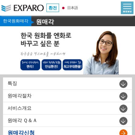
환전
日本語
한국원화매각
원매각
▶
특징
원매각절차
서비스개요
원매각 Ｑ＆Ａ
원매각신청