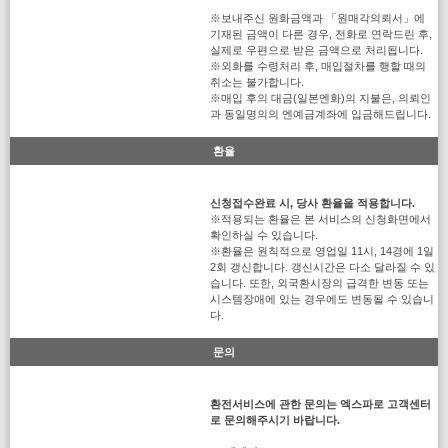
※보내주신 원화금액과 「원매각의뢰서」에
기재된 금액이 다른 경우, 전화로 연락드린 후,
실제로 우편으로 받은 금액으로 처리됩니다.
※외화를 수령처리 후, 매입절차를 행할 때의
취소는 불가합니다.
※매입 후의 대금(일본엔화)의 지불은, 의뢰인
과 동일명의의 엔예금계좌에 입금해드립니다.
환율
신청접수완료 시, 당사 환율을 적용합니다.
※적용되는 환율은 본 서비스의 신청화면에서
확인하실 수 있습니다.
※환율은 원칙적으로 영업일 11시, 14경에 1일
2회 갱신합니다. 갱신시간은 다소 달라질 수 있
습니다. 또한, 외국환시장의 급격한 변동 또는
시스템장애에 있는 경우에도 변동될 수 있습니
다.
문의
환전서비스에 관한 문의는 엑스파로 고객센터
로 문의해주시기 바랍니다.