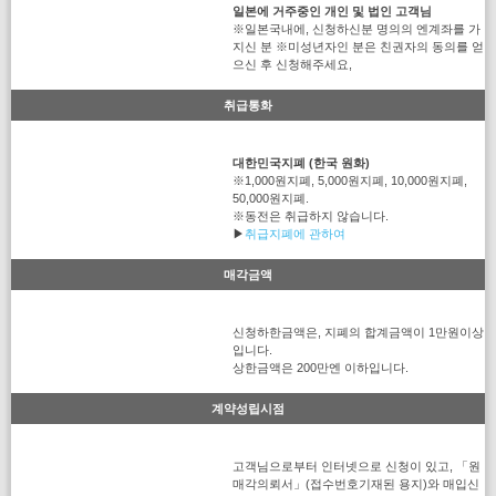
일본에 거주중인 개인 및 법인 고객님
※일본국내에, 신청하신분 명의의 엔계좌를 가
지신 분 ※미성년자인 분은 친권자의 동의를 얻
으신 후 신청해주세요,
취급통화
대한민국지폐 (한국 원화)
※1,000원지폐, 5,000원지폐, 10,000원지폐,
50,000원지폐.
※동전은 취급하지 않습니다.
▶
취급지폐에 관하여
매각금액
신청하한금액은, 지폐의 합계금액이 1만원이상
입니다.
상한금액은 200만엔 이하입니다.
계약성립시점
고객님으로부터 인터넷으로 신청이 있고, 「원
매각의뢰서」(접수번호기재된 용지)와 매입신