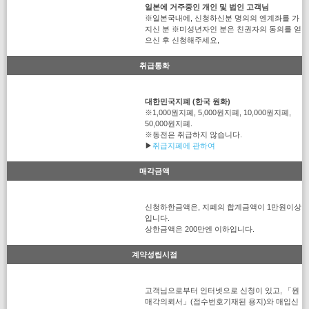
일본에 거주중인 개인 및 법인 고객님
※일본국내에, 신청하신분 명의의 엔계좌를 가
지신 분 ※미성년자인 분은 친권자의 동의를 얻
으신 후 신청해주세요,
취급통화
대한민국지폐 (한국 원화)
※1,000원지폐, 5,000원지폐, 10,000원지폐,
50,000원지폐.
※동전은 취급하지 않습니다.
▶
취급지폐에 관하여
매각금액
신청하한금액은, 지폐의 합계금액이 1만원이상
입니다.
상한금액은 200만엔 이하입니다.
계약성립시점
고객님으로부터 인터넷으로 신청이 있고, 「원
매각의뢰서」(접수번호기재된 용지)와 매입신