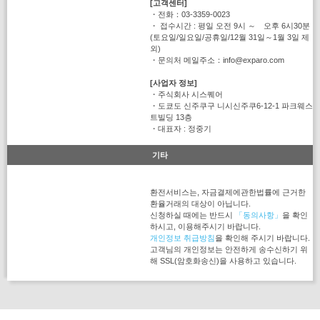
[고객센터]
・전화：03-3359-0023
・ 접수시간 : 평일 오전 9시 ～ 오후 6시30분
(토요일/일요일/공휴일/12월 31일～1월 3일 제
외)
・문의처 메일주소：info@exparo.com
[사업자 정보]
・주식회사 시스퀘어
・도쿄도 신주쿠구 니시신주쿠6-12-1 파크웨스
트빌딩 13층
・대표자 : 정중기
기타
환전서비스는, 자금결제에관한법률에 근거한
환율거래의 대상이 아닙니다.
신청하실 때에는 반드시
「동의사항」
을 확인
하시고, 이용해주시기 바랍니다.
개인정보 취급방침
을 확인해 주시기 바랍니다.
고객님의 개인정보는 안전하게 송수신하기 위
해 SSL(암호화송신)을 사용하고 있습니다.