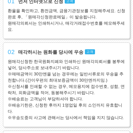
01
먼저 인터넷으로 신청
고객
환율을 확인하고, 환전금액, 금융기관정보를 지정해주세요. 신청
완료 후, 「원매각신청완료메일」이 발송됩니다.
원매각의뢰서는 인쇄하시거나, 매각거래접수번호를 메모해주세
요.
02
매각하시는 원화를 당사에 우송
고객
원매각신청한 한국원화지폐와 인쇄하신 원매각의뢰서를 봉투에
넣어, 당사주소로 보내주시기 바랍니다.
※매매금액이 30만엔을 넘는 경우에는 일반서류로의 우송을 추
천합니다.(간이우편의 최대보증금액이 30만엔까지임.)
※신청서를 인쇄할 수 없는 경우, 메모용지에 접수번호, 성함, 연
락처, 외화금액을 적어, 동봉해주시기 바랍니다.
※배송료는 고객님이 부담하셔야 합니다.
※배송기한은, 신청한 후까지 1영업일 후의 소인까지 유효합니
다.
※우송도중의 사고에 관해서는 당사에서 책임을 지지 않습니다.