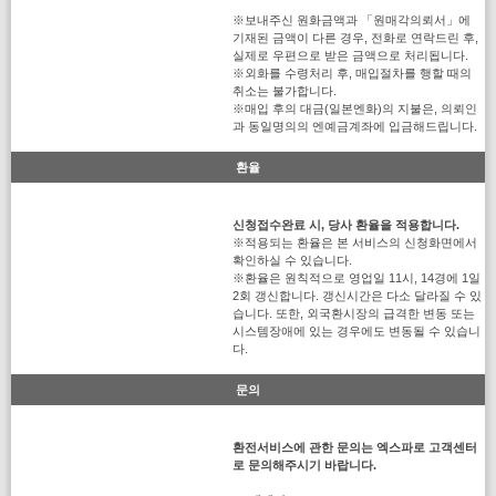
※보내주신 원화금액과 「원매각의뢰서」에
기재된 금액이 다른 경우, 전화로 연락드린 후,
실제로 우편으로 받은 금액으로 처리됩니다.
※외화를 수령처리 후, 매입절차를 행할 때의
취소는 불가합니다.
※매입 후의 대금(일본엔화)의 지불은, 의뢰인
과 동일명의의 엔예금계좌에 입금해드립니다.
환율
신청접수완료 시, 당사 환율을 적용합니다.
※적용되는 환율은 본 서비스의 신청화면에서
확인하실 수 있습니다.
※환율은 원칙적으로 영업일 11시, 14경에 1일
2회 갱신합니다. 갱신시간은 다소 달라질 수 있
습니다. 또한, 외국환시장의 급격한 변동 또는
시스템장애에 있는 경우에도 변동될 수 있습니
다.
문의
환전서비스에 관한 문의는 엑스파로 고객센터
로 문의해주시기 바랍니다.