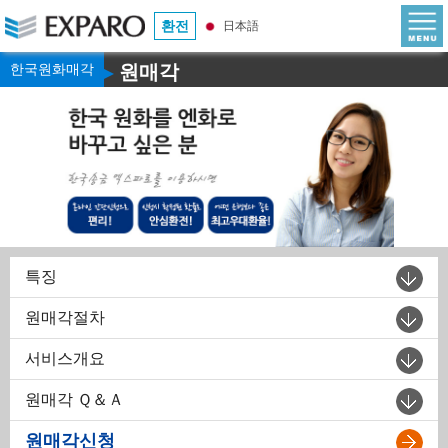
환전
日本語
한국원화매각
원매각
▶
특징
원매각절차
서비스개요
원매각 Ｑ＆Ａ
원매각신청