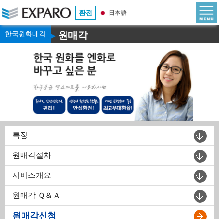
환전
日本語
한국원화매각
원매각
▶
특징
원매각절차
서비스개요
원매각 Ｑ＆Ａ
원매각신청