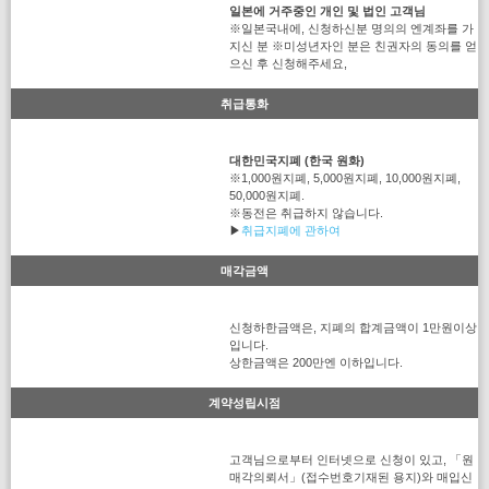
일본에 거주중인 개인 및 법인 고객님
※일본국내에, 신청하신분 명의의 엔계좌를 가
지신 분 ※미성년자인 분은 친권자의 동의를 얻
으신 후 신청해주세요,
취급통화
대한민국지폐 (한국 원화)
※1,000원지폐, 5,000원지폐, 10,000원지폐,
50,000원지폐.
※동전은 취급하지 않습니다.
▶
취급지폐에 관하여
매각금액
신청하한금액은, 지폐의 합계금액이 1만원이상
입니다.
상한금액은 200만엔 이하입니다.
계약성립시점
고객님으로부터 인터넷으로 신청이 있고, 「원
매각의뢰서」(접수번호기재된 용지)와 매입신