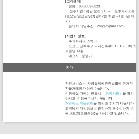
[고객센터]
・전화：03-3359-0023
・ 접수시간 : 평일 오전 9시 ～ 오후 6시30분
(토요일/일요일/공휴일/12월 31일～1월 3일 제
외)
・문의처 메일주소：info@exparo.com
[사업자 정보]
・주식회사 시스퀘어
・도쿄도 신주쿠구 니시신주쿠6-12-1 파크웨스
트빌딩 13층
・대표자 : 정중기
기타
환전서비스는, 자금결제에관한법률에 근거한
환율거래의 대상이 아닙니다.
신청하실 때에는 반드시
「동의사항」
을 확인
하시고, 이용해주시기 바랍니다.
개인정보 취급방침
을 확인해 주시기 바랍니다.
고객님의 개인정보는 안전하게 송수신하기 위
해 SSL(암호화송신)을 사용하고 있습니다.