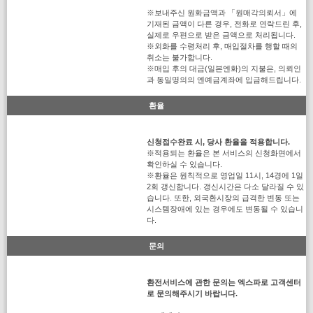
※보내주신 원화금액과 「원매각의뢰서」에
기재된 금액이 다른 경우, 전화로 연락드린 후,
실제로 우편으로 받은 금액으로 처리됩니다.
※외화를 수령처리 후, 매입절차를 행할 때의
취소는 불가합니다.
※매입 후의 대금(일본엔화)의 지불은, 의뢰인
과 동일명의의 엔예금계좌에 입금해드립니다.
환율
신청접수완료 시, 당사 환율을 적용합니다.
※적용되는 환율은 본 서비스의 신청화면에서
확인하실 수 있습니다.
※환율은 원칙적으로 영업일 11시, 14경에 1일
2회 갱신합니다. 갱신시간은 다소 달라질 수 있
습니다. 또한, 외국환시장의 급격한 변동 또는
시스템장애에 있는 경우에도 변동될 수 있습니
다.
문의
환전서비스에 관한 문의는 엑스파로 고객센터
로 문의해주시기 바랍니다.