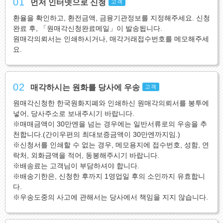
01
먼저 인터넷으로 신청
고객
환율을 확인하고, 환전금액, 금융기관정보를 지정해주세요. 신청
완료 후, 「원매각신청완료메일」이 발송됩니다.
원매각의뢰서는 인쇄하시거나, 매각거래접수번호를 메모해주세
요.
02
매각하시는 원화를 당사에 우송
고객
원매각신청한 한국원화지폐와 인쇄하신 원매각의뢰서를 봉투에
넣어, 당사주소로 보내주시기 바랍니다.
※매매금액이 30만엔을 넘는 경우에는 일반서류로의 우송을 추
천합니다.(간이우편의 최대보증금액이 30만엔까지임.)
※신청서를 인쇄할 수 없는 경우, 메모용지에 접수번호, 성함, 연
락처, 외화금액을 적어, 동봉해주시기 바랍니다.
※배송료는 고객님이 부담하셔야 합니다.
※배송기한은, 신청한 후까지 1영업일 후의 소인까지 유효합니
다.
※우송도중의 사고에 관해서는 당사에서 책임을 지지 않습니다.