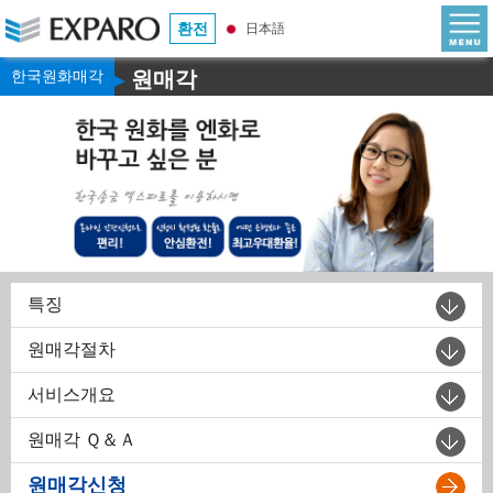
환전
日本語
한국원화매각
원매각
▶
특징
원매각절차
서비스개요
원매각 Ｑ＆Ａ
원매각신청