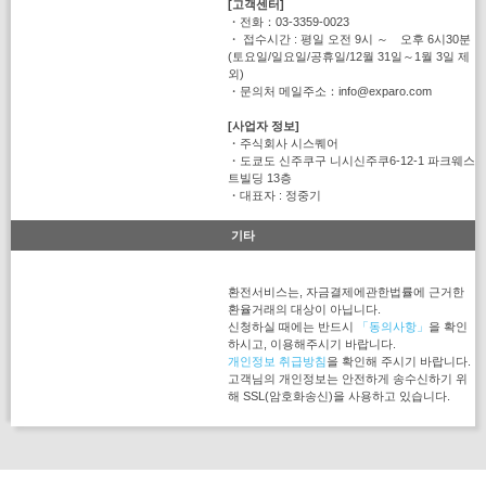
[고객센터]
・전화：03-3359-0023
・ 접수시간 : 평일 오전 9시 ～ 오후 6시30분
(토요일/일요일/공휴일/12월 31일～1월 3일 제
외)
・문의처 메일주소：info@exparo.com
[사업자 정보]
・주식회사 시스퀘어
・도쿄도 신주쿠구 니시신주쿠6-12-1 파크웨스
트빌딩 13층
・대표자 : 정중기
기타
환전서비스는, 자금결제에관한법률에 근거한
환율거래의 대상이 아닙니다.
신청하실 때에는 반드시
「동의사항」
을 확인
하시고, 이용해주시기 바랍니다.
개인정보 취급방침
을 확인해 주시기 바랍니다.
고객님의 개인정보는 안전하게 송수신하기 위
해 SSL(암호화송신)을 사용하고 있습니다.