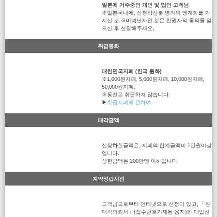
일본에 거주중인 개인 및 법인 고객님
※일본국내에, 신청하신분 명의의 엔계좌를 가
지신 분 ※미성년자인 분은 친권자의 동의를 얻
으신 후 신청해주세요,
취급통화
대한민국지폐 (한국 원화)
※1,000원지폐, 5,000원지폐, 10,000원지폐,
50,000원지폐.
※동전은 취급하지 않습니다.
▶
취급지폐에 관하여
매각금액
신청하한금액은, 지폐의 합계금액이 1만원이상
입니다.
상한금액은 200만엔 이하입니다.
계약성립시점
고객님으로부터 인터넷으로 신청이 있고, 「원
매각의뢰서」(접수번호기재된 용지)와 매입신