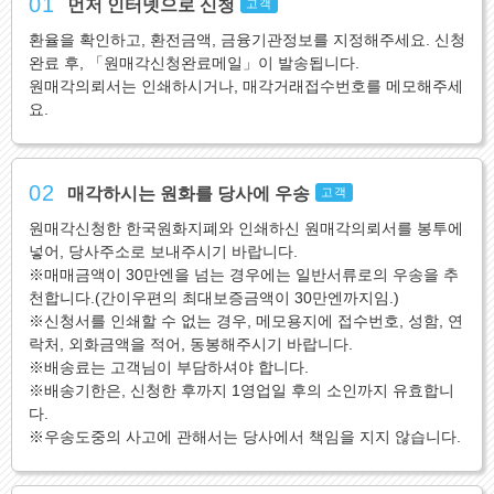
01
먼저 인터넷으로 신청
고객
환율을 확인하고, 환전금액, 금융기관정보를 지정해주세요. 신청
완료 후, 「원매각신청완료메일」이 발송됩니다.
원매각의뢰서는 인쇄하시거나, 매각거래접수번호를 메모해주세
요.
02
매각하시는 원화를 당사에 우송
고객
원매각신청한 한국원화지폐와 인쇄하신 원매각의뢰서를 봉투에
넣어, 당사주소로 보내주시기 바랍니다.
※매매금액이 30만엔을 넘는 경우에는 일반서류로의 우송을 추
천합니다.(간이우편의 최대보증금액이 30만엔까지임.)
※신청서를 인쇄할 수 없는 경우, 메모용지에 접수번호, 성함, 연
락처, 외화금액을 적어, 동봉해주시기 바랍니다.
※배송료는 고객님이 부담하셔야 합니다.
※배송기한은, 신청한 후까지 1영업일 후의 소인까지 유효합니
다.
※우송도중의 사고에 관해서는 당사에서 책임을 지지 않습니다.