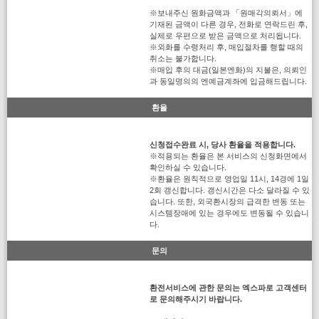
※보내주신 원화금액과 「원매각의뢰서」에
기재된 금액이 다른 경우, 전화로 연락드린 후,
실제로 우편으로 받은 금액으로 처리됩니다.
※외화를 수령처리 후, 매입절차를 행할 때의
취소는 불가합니다.
※매입 후의 대금(일본엔화)의 지불은, 의뢰인
과 동일명의의 엔예금계좌에 입금해드립니다.
환율
신청접수완료 시, 당사 환율을 적용합니다.
※적용되는 환율은 본 서비스의 신청화면에서
확인하실 수 있습니다.
※환율은 원칙적으로 영업일 11시, 14경에 1일
2회 갱신합니다. 갱신시간은 다소 달라질 수 있
습니다. 또한, 외국환시장의 급격한 변동 또는
시스템장애에 있는 경우에도 변동될 수 있습니
다.
문의
환전서비스에 관한 문의는 엑스파로 고객센터
로 문의해주시기 바랍니다.