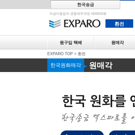
한국송금
원구입 택
자금이동업자 관동재무국장 제00018호
환전
원구입 택배
원매각
EXPARO TOP
>
환전
원매각
한국원화매각
▶