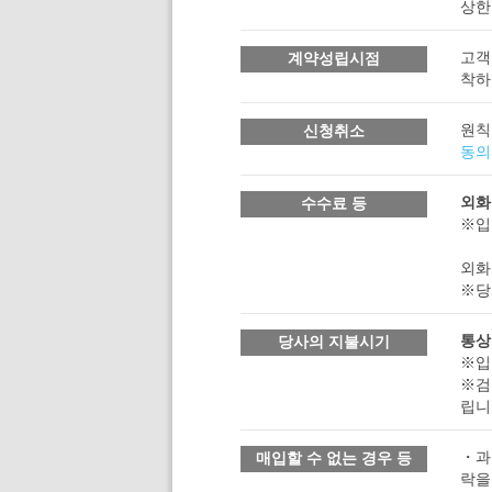
상한
고객
계약성립시점
착하
원칙
신청취소
동의
외화
수수료 등
※입
외화
※당
통상
당사의 지불시기
※입
※검
립니
・과
매입할 수 없는 경우 등
락을