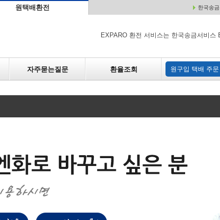
원택배환전
한국송금서
배
원매각
자주하는 질문
환율조회
원구입
EXPARO 환전 서비스는 한국송금서비스 
자주묻는질문
환율조회
원구입 택배 주문