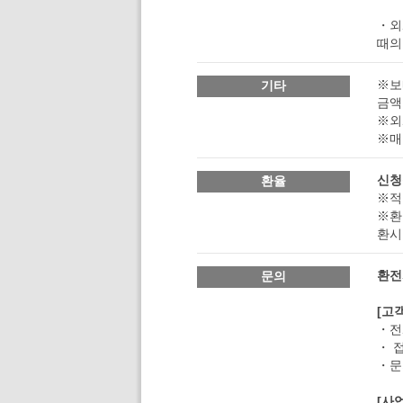
・외
때의
※보
기타
금액
※외
※매
신청
환율
※적
※환
환시
환전
문의
[고
・전화
・ 
・문의
[사