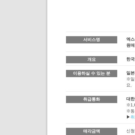
엑스
서비스명
원매
한국
개요
일본
이용하실 수 있는 분
※일
요,
대한
취급통화
※1,
※동
▶
취
신청
매각금액