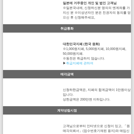
일본에 거주중인 개인 및 법인 고객님
※일본국내에, 신청하신분 명의의 엔계좌를 가
지신 분 ※미성년자인 분은 친권자의 동의를 얻
으신 후 신청해주세요,
취급통화
대한민국지폐 (한국 원화)
※1,000원지폐, 5,000원지폐, 10,000원지폐,
50,000원지폐.
※동전은 취급하지 않습니다.
▶
취급지폐에 관하여
매각금액
신청하한금액은, 지폐의 합계금액이 1만원이상
입니다.
상한금액은 200만엔 이하입니다.
계약성립시점
고객님으로부터 인터넷으로 신청이 있고, 「원
매각의뢰서」(접수번호기재된 용지)와 매입신