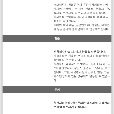
※보내주신 원화금액과 「원매각의뢰서」에
기재된 금액이 다른 경우, 전화로 연락드린 후,
실제로 우편으로 받은 금액으로 처리됩니다.
※외화를 수령처리 후, 매입절차를 행할 때의
취소는 불가합니다.
※매입 후의 대금(일본엔화)의 지불은, 의뢰인
과 동일명의의 엔예금계좌에 입금해드립니다.
환율
신청접수완료 시, 당사 환율을 적용합니다.
※적용되는 환율은 본 서비스의 신청화면에서
확인하실 수 있습니다.
※환율은 원칙적으로 영업일 11시, 14경에 1일
2회 갱신합니다. 갱신시간은 다소 달라질 수 있
습니다. 또한, 외국환시장의 급격한 변동 또는
시스템장애에 있는 경우에도 변동될 수 있습니
다.
문의
환전서비스에 관한 문의는 엑스파로 고객센터
로 문의해주시기 바랍니다.