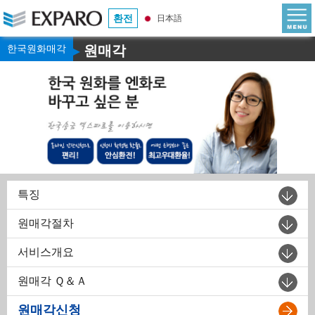
환전
日本語
한국원화매각
원매각
▶
특징
원매각절차
서비스개요
원매각 Ｑ＆Ａ
원매각신청