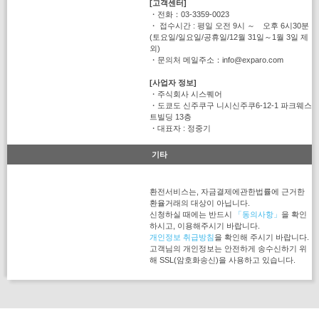
[고객센터]
・전화：03-3359-0023
・ 접수시간 : 평일 오전 9시 ～ 오후 6시30분
(토요일/일요일/공휴일/12월 31일～1월 3일 제
외)
・문의처 메일주소：info@exparo.com
[사업자 정보]
・주식회사 시스퀘어
・도쿄도 신주쿠구 니시신주쿠6-12-1 파크웨스
트빌딩 13층
・대표자 : 정중기
기타
환전서비스는, 자금결제에관한법률에 근거한
환율거래의 대상이 아닙니다.
신청하실 때에는 반드시
「동의사항」
을 확인
하시고, 이용해주시기 바랍니다.
개인정보 취급방침
을 확인해 주시기 바랍니다.
고객님의 개인정보는 안전하게 송수신하기 위
해 SSL(암호화송신)을 사용하고 있습니다.