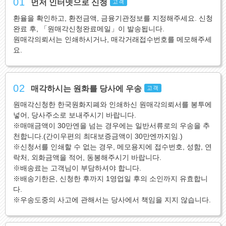
01
먼저 인터넷으로 신청
고객
환율을 확인하고, 환전금액, 금융기관정보를 지정해주세요. 신청
완료 후, 「원매각신청완료메일」이 발송됩니다.
원매각의뢰서는 인쇄하시거나, 매각거래접수번호를 메모해주세
요.
02
매각하시는 원화를 당사에 우송
고객
원매각신청한 한국원화지폐와 인쇄하신 원매각의뢰서를 봉투에
넣어, 당사주소로 보내주시기 바랍니다.
※매매금액이 30만엔을 넘는 경우에는 일반서류로의 우송을 추
천합니다.(간이우편의 최대보증금액이 30만엔까지임.)
※신청서를 인쇄할 수 없는 경우, 메모용지에 접수번호, 성함, 연
락처, 외화금액을 적어, 동봉해주시기 바랍니다.
※배송료는 고객님이 부담하셔야 합니다.
※배송기한은, 신청한 후까지 1영업일 후의 소인까지 유효합니
다.
※우송도중의 사고에 관해서는 당사에서 책임을 지지 않습니다.