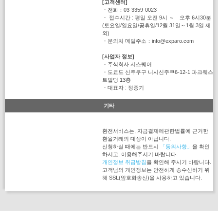
[고객센터]
・전화：03-3359-0023
・ 접수시간 : 평일 오전 9시 ～ 오후 6시30분
(토요일/일요일/공휴일/12월 31일～1월 3일 제
외)
・문의처 메일주소：info@exparo.com
[사업자 정보]
・주식회사 시스퀘어
・도쿄도 신주쿠구 니시신주쿠6-12-1 파크웨스
트빌딩 13층
・대표자 : 정중기
기타
환전서비스는, 자금결제에관한법률에 근거한
환율거래의 대상이 아닙니다.
신청하실 때에는 반드시
「동의사항」
을 확인
하시고, 이용해주시기 바랍니다.
개인정보 취급방침
을 확인해 주시기 바랍니다.
고객님의 개인정보는 안전하게 송수신하기 위
해 SSL(암호화송신)을 사용하고 있습니다.