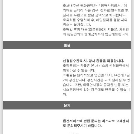
※보내주신 원화금액과 「원매각의뢰서」에
기재된 금액이 다른 경우, 전화로 연락드린 후,
실제로 우편으로 받은 금액으로 처리됩니다.
※외화를 수령처리 후, 매입절차를 행할 때의
취소는 불가합니다.
※매입 후의 대금(일본엔화)의 지불은, 의뢰인
과 동일명의의 엔예금계좌에 입금해드립니다.
환율
신청접수완료 시, 당사 환율을 적용합니다.
※적용되는 환율은 본 서비스의 신청화면에서
확인하실 수 있습니다.
※환율은 원칙적으로 영업일 11시, 14경에 1일
2회 갱신합니다. 갱신시간은 다소 달라질 수 있
습니다. 또한, 외국환시장의 급격한 변동 또는
시스템장애에 있는 경우에도 변동될 수 있습니
다.
문의
환전서비스에 관한 문의는 엑스파로 고객센터
로 문의해주시기 바랍니다.