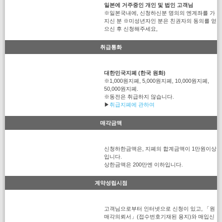
일본에 거주중인 개인 및 법인 고객님
※일본국내에, 신청하신분 명의의 엔계좌를 가
지신 분 ※미성년자인 분은 친권자의 동의를 얻
으신 후 신청해주세요,
취급통화
대한민국지폐 (한국 원화)
※1,000원지폐, 5,000원지폐, 10,000원지폐,
50,000원지폐.
※동전은 취급하지 않습니다.
▶
취급지폐에 관하여
매각금액
신청하한금액은, 지폐의 합계금액이 1만원이상
입니다.
상한금액은 200만엔 이하입니다.
계약성립시점
고객님으로부터 인터넷으로 신청이 있고, 「원
매각의뢰서」(접수번호기재된 용지)와 매입신