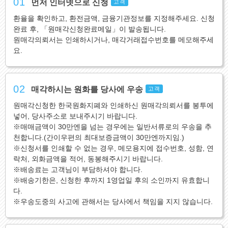
01
먼저 인터넷으로 신청
고객
환율을 확인하고, 환전금액, 금융기관정보를 지정해주세요. 신청
완료 후, 「원매각신청완료메일」이 발송됩니다.
원매각의뢰서는 인쇄하시거나, 매각거래접수번호를 메모해주세
요.
02
매각하시는 원화를 당사에 우송
고객
원매각신청한 한국원화지폐와 인쇄하신 원매각의뢰서를 봉투에
넣어, 당사주소로 보내주시기 바랍니다.
※매매금액이 30만엔을 넘는 경우에는 일반서류로의 우송을 추
천합니다.(간이우편의 최대보증금액이 30만엔까지임.)
※신청서를 인쇄할 수 없는 경우, 메모용지에 접수번호, 성함, 연
락처, 외화금액을 적어, 동봉해주시기 바랍니다.
※배송료는 고객님이 부담하셔야 합니다.
※배송기한은, 신청한 후까지 1영업일 후의 소인까지 유효합니
다.
※우송도중의 사고에 관해서는 당사에서 책임을 지지 않습니다.