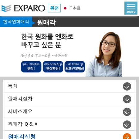
환전
日本語
한국원화매각
원매각
▶
특징
원매각절차
서비스개요
원매각 Ｑ＆Ａ
원매각신청