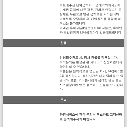
※보내주신 원화금액과 「원매각의뢰서」에
기재된 금액이 다른 경우, 전화로 연락드린 후,
실제로 우편으로 받은 금액으로 처리됩니다.
※외화를 수령처리 후, 매입절차를 행할 때의
취소는 불가합니다.
※매입 후의 대금(일본엔화)의 지불은, 의뢰인
과 동일명의의 엔예금계좌에 입금해드립니다.
환율
신청접수완료 시, 당사 환율을 적용합니다.
※적용되는 환율은 본 서비스의 신청화면에서
확인하실 수 있습니다.
※환율은 원칙적으로 영업일 11시, 14경에 1일
2회 갱신합니다. 갱신시간은 다소 달라질 수 있
습니다. 또한, 외국환시장의 급격한 변동 또는
시스템장애에 있는 경우에도 변동될 수 있습니
다.
문의
환전서비스에 관한 문의는 엑스파로 고객센터
로 문의해주시기 바랍니다.