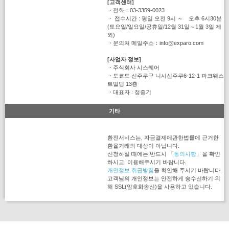
[고객센터]
・전화：03-3359-0023
・ 접수시간 : 평일 오전 9시 ～ 오후 6시30분
(토요일/일요일/공휴일/12월 31일～1월 3일 제
외)
・문의처 메일주소：info@exparo.com
[사업자 정보]
・주식회사 시스퀘어
・도쿄도 신주쿠구 니시신주쿠6-12-1 파크웨스
트빌딩 13층
・대표자 : 정중기
기타
환전서비스는, 자금결제에관한법률에 근거한
환율거래의 대상이 아닙니다.
신청하실 때에는 반드시
「동의사항」
을 확인
하시고, 이용해주시기 바랍니다.
개인정보 취급방침
을 확인해 주시기 바랍니다.
고객님의 개인정보는 안전하게 송수신하기 위
해 SSL(암호화송신)을 사용하고 있습니다.