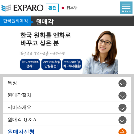
환전
日本語
한국원화매각
원매각
▶
특징
원매각절차
서비스개요
원매각 Ｑ＆Ａ
원매각신청