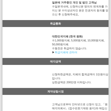
일본에 거주중인 개인 및 법인 고객님
※일본국내에, 신청하신분 명의의 엔계좌를 가
지신 분 ※미성년자인 분은 친권자의 동의를 얻
으신 후 신청해주세요,
취급통화
대한민국지폐 (한국 원화)
※1,000원지폐, 5,000원지폐, 10,000원지폐,
50,000원지폐.
※동전은 취급하지 않습니다.
▶
취급지폐에 관하여
매각금액
신청하한금액은, 지폐의 합계금액이 1만원이상
입니다.
상한금액은 200만엔 이하입니다.
계약성립시점
고객님으로부터 인터넷으로 신청이 있고, 「원
매각의뢰서」(접수번호기재된 용지)와 매입신