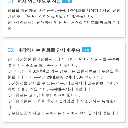
01
먼저 인터넷으로 신청
고객
환율을 확인하고, 환전금액, 금융기관정보를 지정해주세요. 신청
완료 후, 「원매각신청완료메일」이 발송됩니다.
원매각의뢰서는 인쇄하시거나, 매각거래접수번호를 메모해주세
요.
02
매각하시는 원화를 당사에 우송
고객
원매각신청한 한국원화지폐와 인쇄하신 원매각의뢰서를 봉투에
넣어, 당사주소로 보내주시기 바랍니다.
※매매금액이 30만엔을 넘는 경우에는 일반서류로의 우송을 추
천합니다.(간이우편의 최대보증금액이 30만엔까지임.)
※신청서를 인쇄할 수 없는 경우, 메모용지에 접수번호, 성함, 연
락처, 외화금액을 적어, 동봉해주시기 바랍니다.
※배송료는 고객님이 부담하셔야 합니다.
※배송기한은, 신청한 후까지 1영업일 후의 소인까지 유효합니
다.
※우송도중의 사고에 관해서는 당사에서 책임을 지지 않습니다.