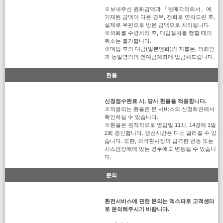
※보내주신 원화금액과 「원매각의뢰서」에
기재된 금액이 다른 경우, 전화로 연락드린 후,
실제로 우편으로 받은 금액으로 처리됩니다.
※외화를 수령처리 후, 매입절차를 행할 때의
취소는 불가합니다.
※매입 후의 대금(일본엔화)의 지불은, 의뢰인
과 동일명의의 엔예금계좌에 입금해드립니다.
환율
신청접수완료 시, 당사 환율을 적용합니다.
※적용되는 환율은 본 서비스의 신청화면에서
확인하실 수 있습니다.
※환율은 원칙적으로 영업일 11시, 14경에 1일
2회 갱신합니다. 갱신시간은 다소 달라질 수 있
습니다. 또한, 외국환시장의 급격한 변동 또는
시스템장애에 있는 경우에도 변동될 수 있습니
다.
문의
환전서비스에 관한 문의는 엑스파로 고객센터
로 문의해주시기 바랍니다.