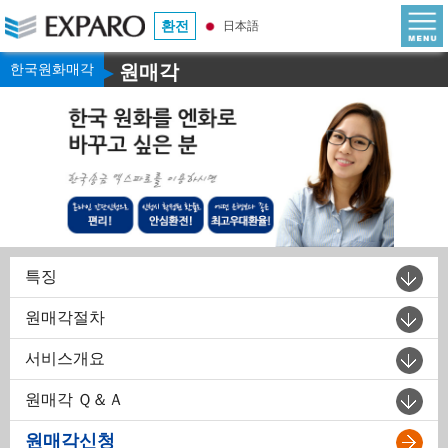
환전
日本語
한국원화매각
원매각
▶
특징
원매각절차
서비스개요
원매각 Ｑ＆Ａ
원매각신청