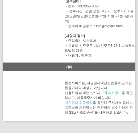
[고객센터]
・전화：03-3359-0023
・ 접수시간 : 평일 오전 9시 ～ 오후 6시30분
(토요일/일요일/공휴일/12월 31일～1월 3일 제
외)
・문의처 메일주소：info@exparo.com
[사업자 정보]
・주식회사 시스퀘어
・도쿄도 신주쿠구 니시신주쿠6-12-1 파크웨스
트빌딩 13층
・대표자 : 정중기
기타
환전서비스는, 자금결제에관한법률에 근거한
환율거래의 대상이 아닙니다.
신청하실 때에는 반드시
「동의사항」
을 확인
하시고, 이용해주시기 바랍니다.
개인정보 취급방침
을 확인해 주시기 바랍니다.
고객님의 개인정보는 안전하게 송수신하기 위
해 SSL(암호화송신)을 사용하고 있습니다.