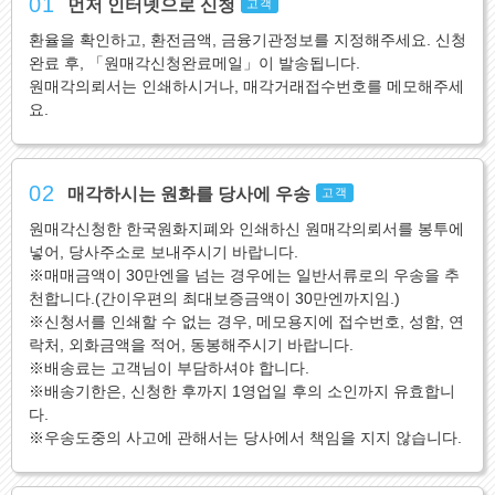
01
먼저 인터넷으로 신청
고객
환율을 확인하고, 환전금액, 금융기관정보를 지정해주세요. 신청
완료 후, 「원매각신청완료메일」이 발송됩니다.
원매각의뢰서는 인쇄하시거나, 매각거래접수번호를 메모해주세
요.
02
매각하시는 원화를 당사에 우송
고객
원매각신청한 한국원화지폐와 인쇄하신 원매각의뢰서를 봉투에
넣어, 당사주소로 보내주시기 바랍니다.
※매매금액이 30만엔을 넘는 경우에는 일반서류로의 우송을 추
천합니다.(간이우편의 최대보증금액이 30만엔까지임.)
※신청서를 인쇄할 수 없는 경우, 메모용지에 접수번호, 성함, 연
락처, 외화금액을 적어, 동봉해주시기 바랍니다.
※배송료는 고객님이 부담하셔야 합니다.
※배송기한은, 신청한 후까지 1영업일 후의 소인까지 유효합니
다.
※우송도중의 사고에 관해서는 당사에서 책임을 지지 않습니다.