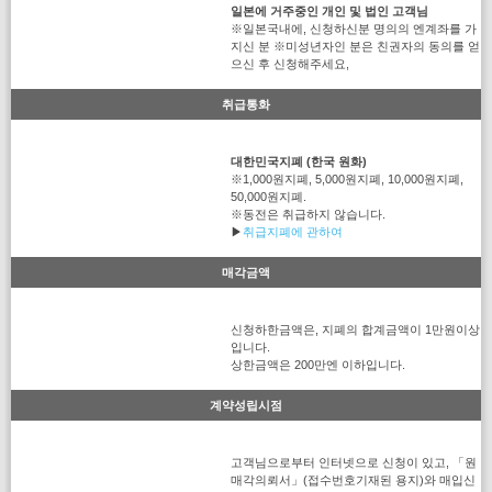
일본에 거주중인 개인 및 법인 고객님
※일본국내에, 신청하신분 명의의 엔계좌를 가
지신 분 ※미성년자인 분은 친권자의 동의를 얻
으신 후 신청해주세요,
취급통화
대한민국지폐 (한국 원화)
※1,000원지폐, 5,000원지폐, 10,000원지폐,
50,000원지폐.
※동전은 취급하지 않습니다.
▶
취급지폐에 관하여
매각금액
신청하한금액은, 지폐의 합계금액이 1만원이상
입니다.
상한금액은 200만엔 이하입니다.
계약성립시점
고객님으로부터 인터넷으로 신청이 있고, 「원
매각의뢰서」(접수번호기재된 용지)와 매입신