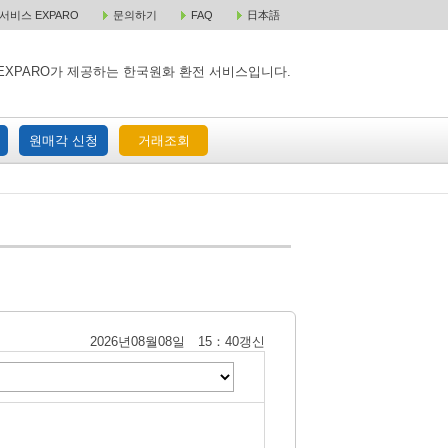
비스 EXPARO
문의하기
FAQ
日本語
 택배 주문
원매각 주문
거래조회
EXPARO가 제공하는 한국원화 환전 서비스입니다.
원매각 신청
거래조회
2026년08월08일 15：40갱신