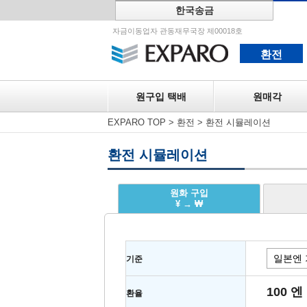
한국송금
원구입 택
자금이동업자 관동재무국장 제00018호
환전
원구입 택배
원매각
EXPARO TOP
>
환전
>
환전 시뮬레이션
환전 시뮬레이션
원화 구입
¥ → ₩
기준
100 엔
환율