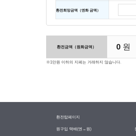
환전희망금액（엔화 금액）
0
원
환전금액（원화금액）
※1만원 이하의 지폐는 거래하지 않습니다.
환전탑페이지
원구입 택배(엔→원)