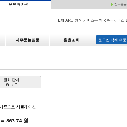
원택배환전
한국송금서
배
원매각
자주하는 질문
환율조회
원구입
EXPARO 환전 서비스는 한국송금서비스 
자주묻는질문
환율조회
원구입 택배 주문
원화 판매
₩ → ¥
 ＝ 863.74 원