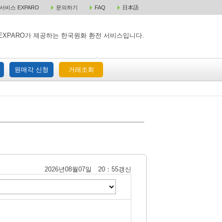
비스 EXPARO
문의하기
FAQ
日本語
 택배 주문
원매각 주문
거래조회
EXPARO가 제공하는 한국원화 환전 서비스입니다.
원매각 신청
거래조회
2026년08월07일 20：55갱신