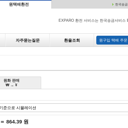
원택배환전
한국송금서
배
원매각
자주하는 질문
환율조회
원구입
EXPARO 환전 서비스는 한국송금서비스 
자주묻는질문
환율조회
원구입 택배 주문
원화 판매
₩ → ¥
 ＝ 864.39 원