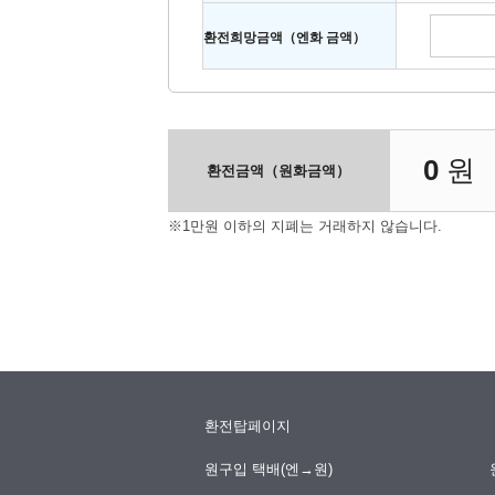
환전희망금액（엔화 금액）
0
원
환전금액（원화금액）
※1만원 이하의 지폐는 거래하지 않습니다.
환전탑페이지
원구입 택배(엔→원)