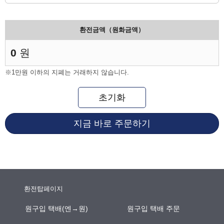
환전금액（원화금액）
0
원
※1만원 이하의 지폐는 거래하지 않습니다.
초기화
지금 바로 주문하기
환전탑페이지
원구입 택배(엔→원)
원구입 택배 주문