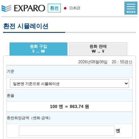
환전
日本語
환전 시뮬레이션
원화 구입
원화 판매
¥ → ₩
₩ → ¥
2026년08월08일 20：55갱신
기준
환율
100 엔 ＝ 863.74 원
환전희망금액（엔화 금액）
엔