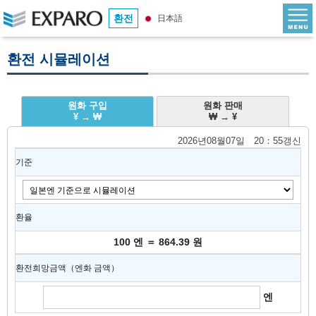
환전
日本語
환전 시뮬레이션
원화 구입
원화 판매
¥ → ₩
₩ → ¥
2026년08월07일 20：55갱신
기준
환율
100 엔 ＝ 864.39 원
환전희망금액（엔화 금액）
엔