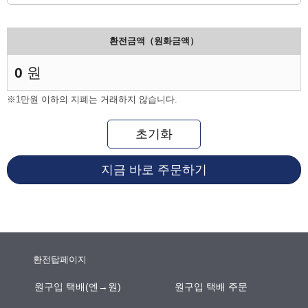
환전금액（원화금액）
0
원
※1만원 이하의 지폐는 거래하지 않습니다.
초기화
지금 바로 주문하기
환전탑페이지
원구입 택배(엔→원)
원구입 택배 주문