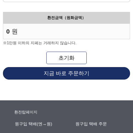
환전금액（원화금액）
0
원
※1만원 이하의 지폐는 거래하지 않습니다.
초기화
지금 바로 주문하기
환전탑페이지
원구입 택배(엔→원)
원구입 택배 주문