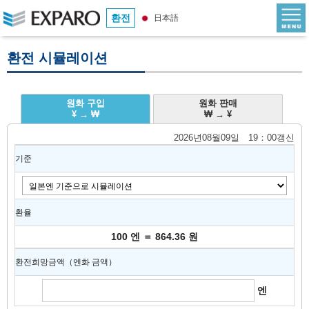
환전
日本語
환전 시뮬레이션
원화 구입
원화 판매
¥ → ₩
₩ → ¥
2026년08월09일 19：00갱신
기준
환율
100 엔 ＝ 864.36 원
환전희망금액（엔화 금액）
엔