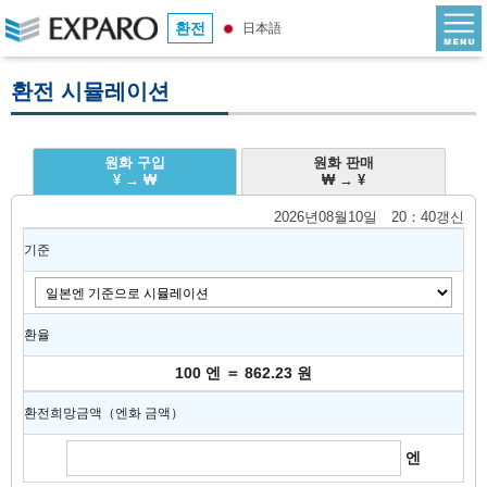
환전
日本語
환전 시뮬레이션
원화 구입
원화 판매
¥ → ₩
₩ → ¥
2026년08월10일 20：40갱신
기준
환율
100 엔 ＝ 862.23 원
환전희망금액（엔화 금액）
엔