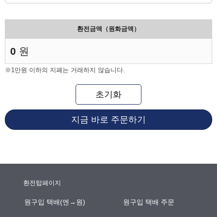
환전금액（원화금액）
0
원
※1만원 이하의 지폐는 거래하지 않습니다.
초기화
지금 바로 주문하기
환전탑페이지
원구입 택배(엔→원)
원구입 택배 주문