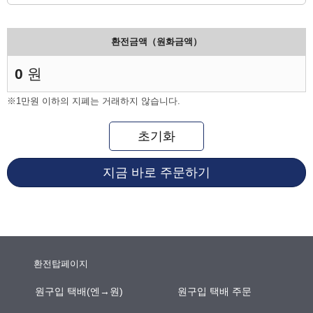
환전금액（원화금액）
0
원
※1만원 이하의 지폐는 거래하지 않습니다.
초기화
지금 바로 주문하기
환전탑페이지
원구입 택배(엔→원)
원구입 택배 주문