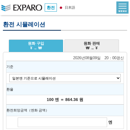
환전
日本語
환전 시뮬레이션
원화 구입
원화 판매
¥ → ₩
₩ → ¥
2026년08월09일 20：00갱신
기준
환율
100 엔 ＝ 864.36 원
환전희망금액（엔화 금액）
엔