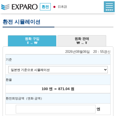
환전
日本語
환전 시뮬레이션
원화 구입
원화 판매
¥ → ₩
₩ → ¥
2026년08월06일 20：55갱신
기준
환율
100 엔 ＝ 871.04 원
환전희망금액（엔화 금액）
엔