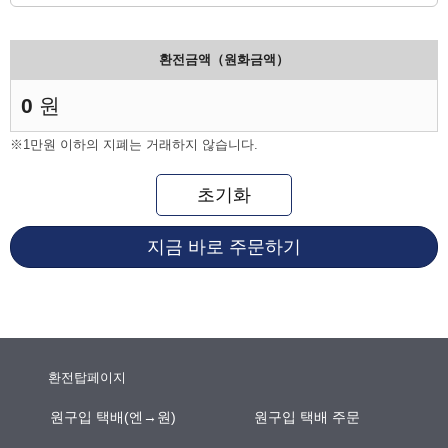
환전금액（원화금액）
0
원
※1만원 이하의 지폐는 거래하지 않습니다.
초기화
지금 바로 주문하기
환전탑페이지
원구입 택배(엔→원)
원구입 택배 주문