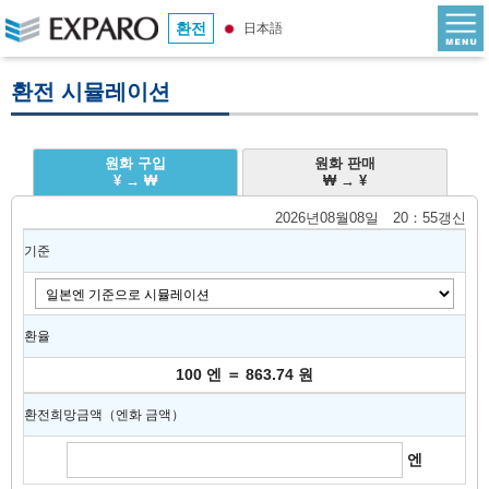
환전
日本語
환전 시뮬레이션
원화 구입
원화 판매
¥ → ₩
₩ → ¥
2026년08월08일 20：55갱신
기준
환율
100 엔 ＝ 863.74 원
환전희망금액（엔화 금액）
엔