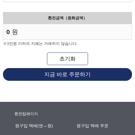
환전금액（원화금액）
0
원
※1만원 이하의 지폐는 거래하지 않습니다.
초기화
지금 바로 주문하기
환전탑페이지
원구입 택배(엔→원)
원구입 택배 주문