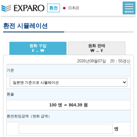
환전
日本語
환전 시뮬레이션
원화 구입
원화 판매
¥ → ₩
₩ → ¥
2026년08월07일 20：55갱신
기준
환율
100 엔 ＝ 864.39 원
환전희망금액（엔화 금액）
엔