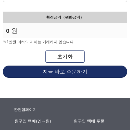
환전금액（원화금액）
0
원
※1만원 이하의 지폐는 거래하지 않습니다.
초기화
지금 바로 주문하기
환전탑페이지
원구입 택배(엔→원)
원구입 택배 주문