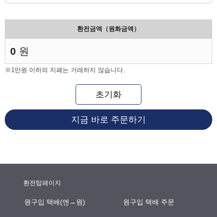
환전금액（원화금액）
0
원
※1만원 이하의 지폐는 거래하지 않습니다.
초기화
지금 바로 주문하기
환전탑페이지
원구입 택배(엔→원)
원구입 택배 주문