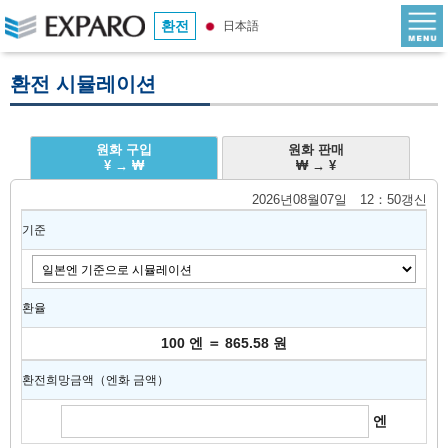
환전
日本語
환전 시뮬레이션
원화 구입
원화 판매
¥ → ₩
₩ → ¥
2026년08월07일 12：50갱신
기준
환율
100 엔 ＝ 865.58 원
환전희망금액（엔화 금액）
엔